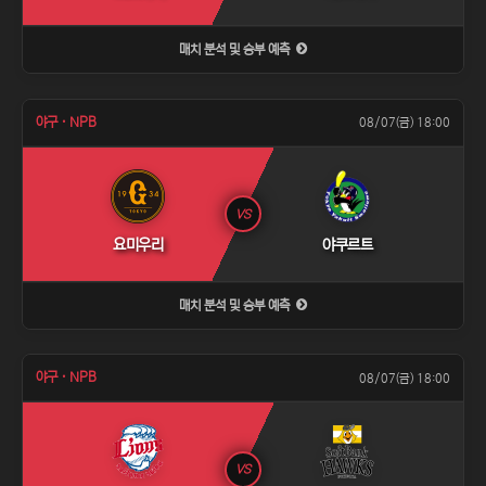
매치 분석 및 승부 예측
야구 · NPB
08/07(금) 18:00
VS
요미우리
야쿠르트
매치 분석 및 승부 예측
야구 · NPB
08/07(금) 18:00
VS