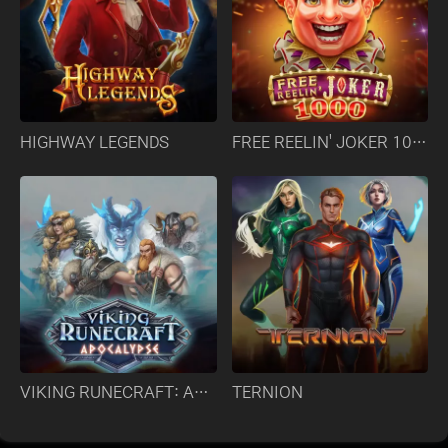
HIGHWAY LEGENDS
FREE REELIN' JOKER 1000
VIKING RUNECRAFT: APOCALYPSE
TERNION