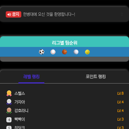
공지
헌병대에 오신 것을 환영합니다~!
리그별 팀순위
레벨 랭킹
포인트 랭킹
스텔스
LV. 8
가자아
LV. 4
강호라니
LV. 4
빡빡이
LV. 3
4
히딩크
LV. 3
5