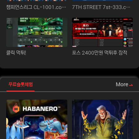
챔피언스리그 CL-1001.com 배팅 환전 검수 후 악성 배팅 당첨금 먹튀!
7TH STREET 7st-333.com 먹튀 확정!!
클릭 먹튀!
포스 2400만원 먹튀후 잠적
More
무료슬롯체험