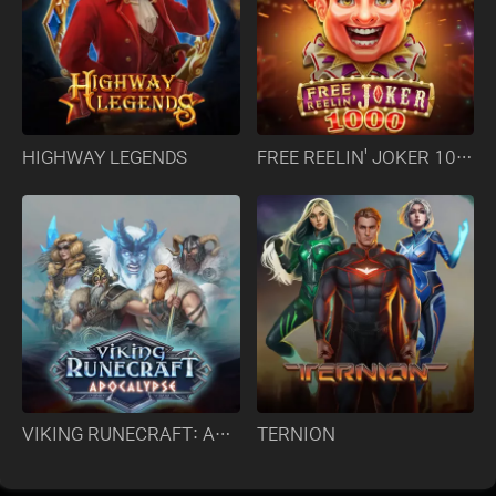
HIGHWAY LEGENDS
FREE REELIN' JOKER 1000
VIKING RUNECRAFT: APOCALYPSE
TERNION