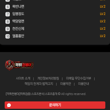
묵반나편
LV. 2
6
임평정도
LV. 2
7
택양엄편
LV. 2
8
천진신제
LV. 2
9
열훔훔만
LV. 2
10
사이트 소개
개인정보처리방침
이메일 무단수집거부
책임의 한계와 법적고지
이용약관
이용안내
【먹튀헌병대】먹튀검증|스포츠분석|스포츠중계
All rights reserved.
문의하기