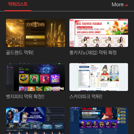
More
먹튀리스트
골드랜드 먹튀!
홍카지노(재업) 먹튀 확정
벳지피티 먹튀 확정!!
스카이파크 먹튀!!