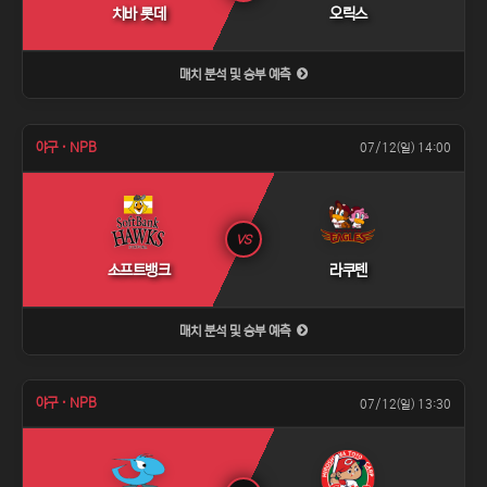
치바 롯데
오릭스
매치 분석 및 승부 예측
야구 · NPB
07/12(일) 14:00
VS
소프트뱅크
라쿠텐
매치 분석 및 승부 예측
야구 · NPB
07/12(일) 13:30