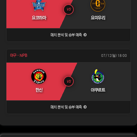
VS
요코하마
요미우리
매치 분석 및 승부 예측
야구 · NPB
07/12(일) 18:00
VS
한신
야쿠르트
매치 분석 및 승부 예측