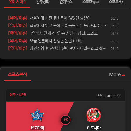
유머 & 이슈
안구정화
연예뉴스
스포츠뉴스
스포츠H/L
등록일
[유머/이슈]
서울예대 시절 뒷소문이 많았던 송은이
06.13
등록일
[유머/이슈]
학교에서 맞고 돌아온 아들을 개뚜드려팼다는 부부
06.13
등록일
[유머/이슈]
1인식사 안돼서 2인분 시킨 혼밥러, 그리고
06.13
등록일
[유머/이슈]
오늘 일본에서 발생한 논란 (미피)
06.13
등록일
[유머/이슈]
참관수업 후 선생님 진짜 멋지시더라~ 라고 했더니
06.13
More
스포츠분석
야구 · NPB
08/07(금) 18:00
VS
요코하마
히로시마