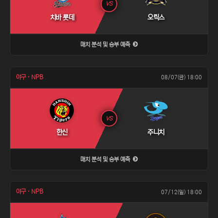
VS
치바 롯데
오릭스
매치 분석 및 승부 예측
야구 · NPB
08/07(금) 18:00
VS
한신
주니치
매치 분석 및 승부 예측
야구 · NPB
07/12(일) 18:00