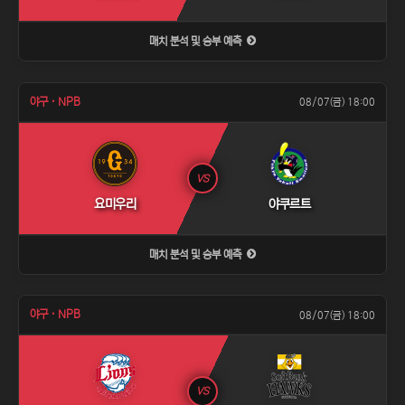
매치 분석 및 승부 예측
야구 · NPB
08/07(금) 18:00
VS
요미우리
야쿠르트
매치 분석 및 승부 예측
야구 · NPB
08/07(금) 18:00
VS