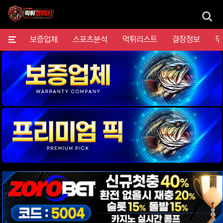
검
메뉴
보증업체
스포츠분석
먹튀리스트
결장정보
무
위젯설정에서 이미지 등록