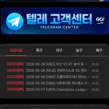
위젯설정에서 이미지 등록
위젯설정에서 이미지 등록
위젯설정에서 이미지 등록
위젯설정에서 이미지 등록
위젯설정에서 이미지 등록
프리미엄
축구
야구
농구
배구
등록일
[프리미엄픽]
2026-05-28 [KBO] 두산 VS KT 분석 및 승무패, 핸디캡, 언/오버 배당 예측
05.28
등록일
[프리미엄픽]
2026-05-06 [MLB] 샌프란시스코 VS 샌디에이고 분석
05.05
등록일
[프리미엄픽]
2026-05-06 [NBA] 오클라호마시티 썬더스 VS LA 레이커스 분석
05.05
등록일
[프리미엄픽]
2026-05-06 [NBA] 디트로이트 피스톤스 VS 클리블랜드 캐벌리언스 분석
05.05
등록일
[프리미엄픽]
2026-05-07 [UEFA Champions League] FC 바이에른 뮌헨 VS 파리 생제르맹 분석
05.05