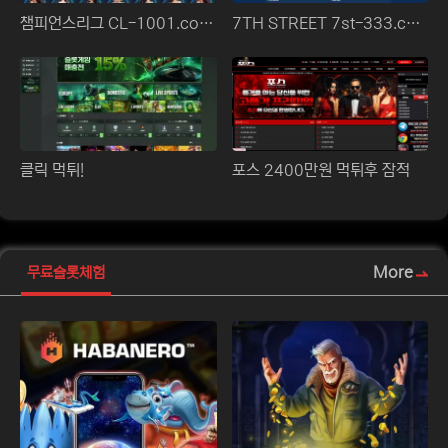
챔피언스리그 CL-1001.com 배팅 환전 검수 후 악성 배팅 당첨금 먹튀!
7TH STREET 7st-333.com 먹튀 확정!!
클릭 먹튀!
포스 2400만원 먹튀후 잠적
More
무료슬롯체험