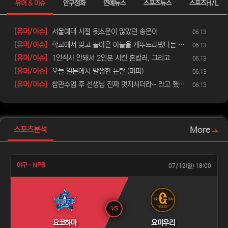
유머 & 이슈
안구정화
연예뉴스
스포츠뉴스
스포츠H/L
등록일
[유머/이슈]
서울예대 시절 뒷소문이 많았던 송은이
06.13
등록일
[유머/이슈]
학교에서 맞고 돌아온 아들을 개뚜드려팼다는 부부
06.13
등록일
[유머/이슈]
1인식사 안돼서 2인분 시킨 혼밥러, 그리고
06.13
등록일
[유머/이슈]
오늘 일본에서 발생한 논란 (미피)
06.13
등록일
[유머/이슈]
참관수업 후 선생님 진짜 멋지시더라~ 라고 했더니
06.13
More
스포츠분석
야구 · NPB
07/12(일) 18:00
VS
요코하마
요미우리