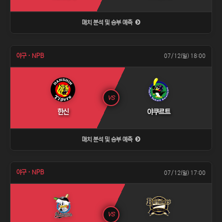
매치 분석 및 승부 예측
야구 · NPB
07/12(일) 18:00
VS
한신
야쿠르트
매치 분석 및 승부 예측
야구 · NPB
07/12(일) 17:00
VS