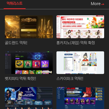
More
먹튀리스트
골드랜드 먹튀!
홍카지노(재업) 먹튀 확정
벳지피티 먹튀 확정!!
스카이파크 먹튀!!