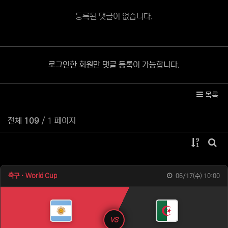
등록된 댓글이 없습니다.
로그인한 회원만 댓글 등록이 가능합니다.
목록
전체
109
/ 1 페이지
게시물 
게시
축구 · World Cup
06/17(수) 10:00
VS