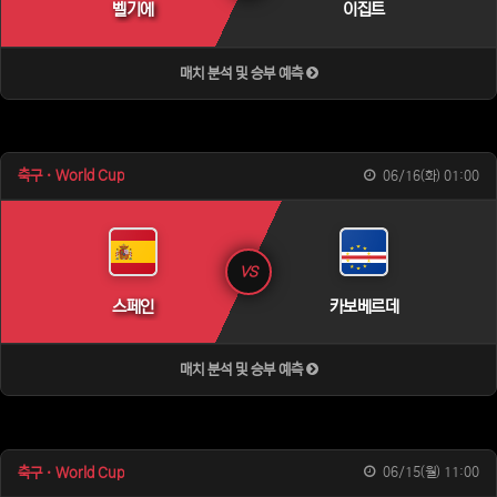
벨기에
이집트
매치 분석 및 승부 예측
축구 · World Cup
06/16(화) 01:00
VS
스페인
카보베르데
매치 분석 및 승부 예측
축구 · World Cup
06/15(월) 11:00