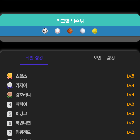
리그별 팀순위
레벨 랭킹
포인트 랭킹
스텔스
LV. 8
가자아
LV. 4
강호라니
LV. 4
빡빡이
LV. 3
4
히딩크
LV. 3
5
묵반나편
LV. 2
6
임평정도
LV. 2
7