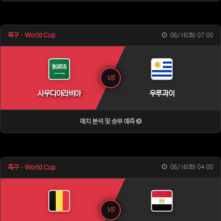
축구 · World Cup
06/16(화) 07:00
VS
사우디아라비아
우루과이
매치 분석 및 승부 예측
축구 · World Cup
06/16(화) 04:00
VS