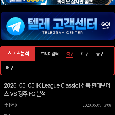
위젯설정에서 이미지 등록
위젯설정에서 이미지 등록
위젯설정에서 이미지 등록
위젯설정에서 이미지 등록
위젯설정에서 이미지 등록
스포츠분석
프리미엄픽
축구
야구
농구
배구
2026-05-05 [K League Classic] 전북 현대모터
스 VS 광주 FC 분석
작성자 정보
작성
작성일
먹튀헌병대
2026.05.05 13:08
조회