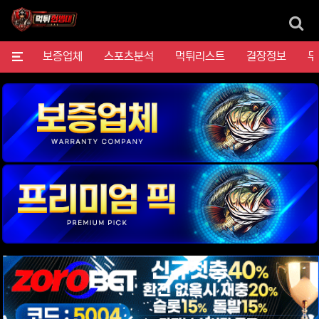
검
메뉴
보증업체
스포츠분석
먹튀리스트
결장정보
무
위젯설정에서 이미지 등록