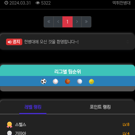
등록일
조회
등록자
2024.03.31
5322
먹튀헌병대
(current)
1
공지
헌병대에 오신 것을 환영합니다~!
리그별 팀순위
레벨 랭킹
포인트 랭킹
스텔스
LV. 8
가자아
LV. 4