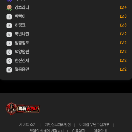
강호라니
LV. 4
빡빡이
LV. 3
4
히딩크
LV. 3
5
묵반나편
LV. 2
6
임평정도
LV. 2
7
택양엄편
LV. 2
8
천진신제
LV. 2
9
열훔훔만
LV. 2
10
사이트 소개
개인정보처리방침
이메일 무단수집거부
책임의 한계와 법적고지
이용약관
이용안내