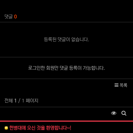
관련자료
댓글
0
등록된 댓글이 없습니다.
로그인한 회원만 댓글 등록이 가능합니다.
목록
전체
1
/ 1 페이지
조회순 
게시
헌병대에 오신 것을 환영합니다~!