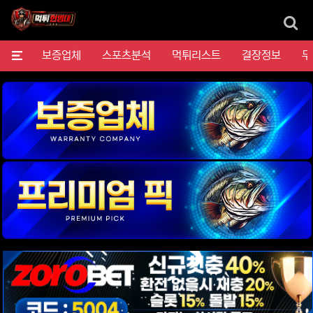
검
메뉴
보증업체
스포츠분석
먹튀리스트
결장정보
무
위젯설정에서 이미지 등록