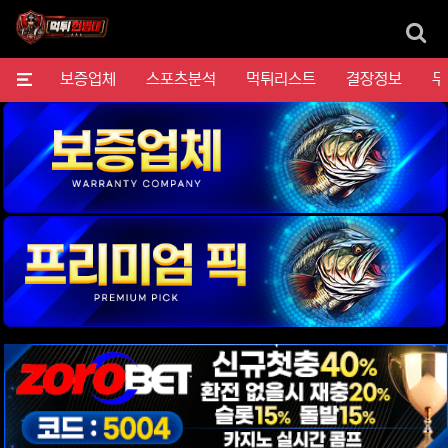
검
메뉴
보증업체
스포츠분석
먹튀리스트
결장정보
무
위젯설정에서 이미지 등록