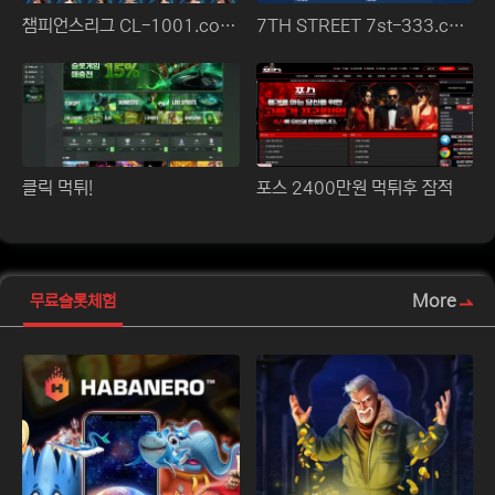
챔피언스리그 CL-1001.com 배팅 환전 검수 후 악성 배팅 당첨금 먹튀!
7TH STREET 7st-333.com 먹튀 확정!!
클릭 먹튀!
포스 2400만원 먹튀후 잠적
More
무료슬롯체험