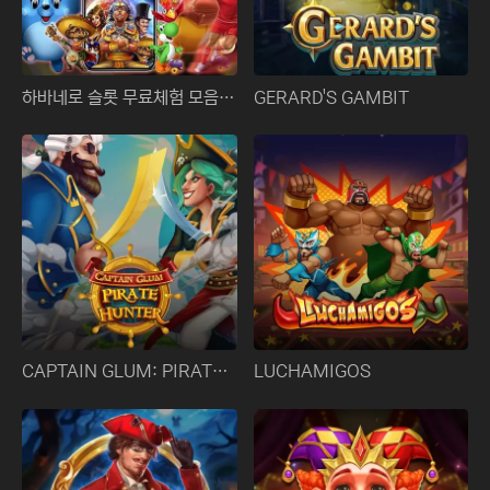
하바네로 슬롯 무료체험 모음 링크
GERARD'S GAMBIT
CAPTAIN GLUM: PIRATE HUNTER
LUCHAMIGOS