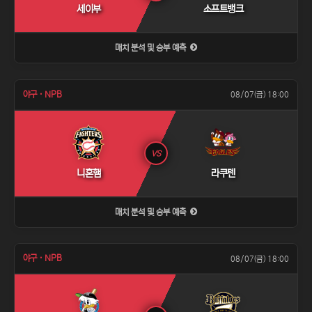
세이부
소프트뱅크
매치 분석 및 승부 예측
야구 · NPB
08/07(금) 18:00
VS
니혼햄
라쿠텐
매치 분석 및 승부 예측
야구 · NPB
08/07(금) 18:00