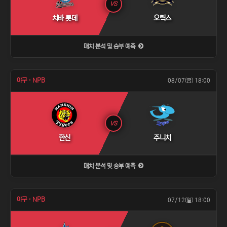
VS
치바 롯데
오릭스
매치 분석 및 승부 예측
야구 · NPB
08/07(금) 18:00
VS
한신
주니치
매치 분석 및 승부 예측
야구 · NPB
07/12(일) 18:00