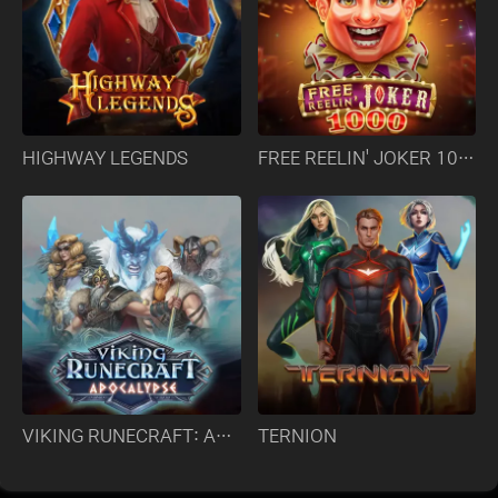
HIGHWAY LEGENDS
FREE REELIN' JOKER 1000
VIKING RUNECRAFT: APOCALYPSE
TERNION