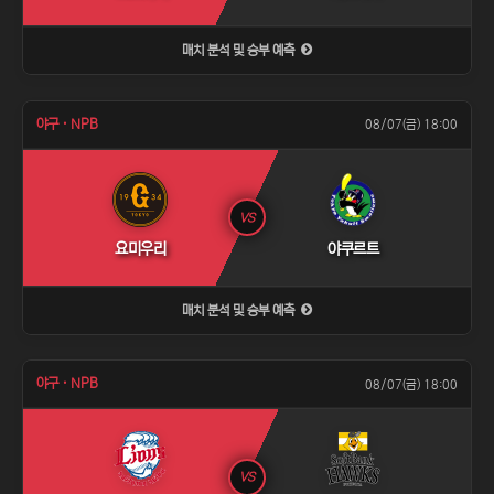
매치 분석 및 승부 예측
야구 · NPB
08/07(금) 18:00
VS
요미우리
야쿠르트
매치 분석 및 승부 예측
야구 · NPB
08/07(금) 18:00
VS