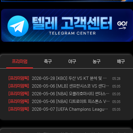
위젯설정에서 이미지 등록
위젯설정에서 이미지 등록
위젯설정에서 이미지 등록
위젯설정에서 이미지 등록
위젯설정에서 이미지 등록
프리미엄
축구
야구
농구
배구
등록일
[프리미엄픽]
2026-05-28 [KBO] 두산 VS KT 분석 및 승무패, 핸디캡, 언/오버 배당 예측
05.28
등록일
[프리미엄픽]
2026-05-06 [MLB] 샌프란시스코 VS 샌디에이고 분석
05.05
등록일
[프리미엄픽]
2026-05-06 [NBA] 오클라호마시티 썬더스 VS LA 레이커스 분석
05.05
등록일
[프리미엄픽]
2026-05-06 [NBA] 디트로이트 피스톤스 VS 클리블랜드 캐벌리언스 분석
05.05
등록일
[프리미엄픽]
2026-05-07 [UEFA Champions League] FC 바이에른 뮌헨 VS 파리 생제르맹 분석
05.05