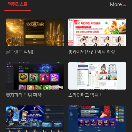
More
먹튀리스트
골드랜드 먹튀!
홍카지노(재업) 먹튀 확정
벳지피티 먹튀 확정!!
스카이파크 먹튀!!