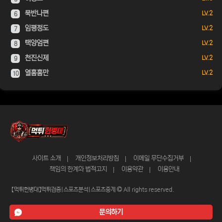
묵반나편
LV. 2
6
임평정도
LV. 2
7
택양엄편
LV. 2
8
천진신제
LV. 2
9
열훔훔만
LV. 2
10
사이트 소개
개인정보처리방침
이메일 무단수집거부
책임의 한계와 법적고지
이용약관
이용안내
【먹튀헌병대】먹튀검증|스포츠분석|스포츠중계
All rights reserved.
문의하기