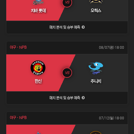
VS
치바 롯데
오릭스
매치 분석 및 승부 예측
야구 · NPB
08/07(금) 18:00
VS
한신
주니치
매치 분석 및 승부 예측
야구 · NPB
07/12(일) 18:00