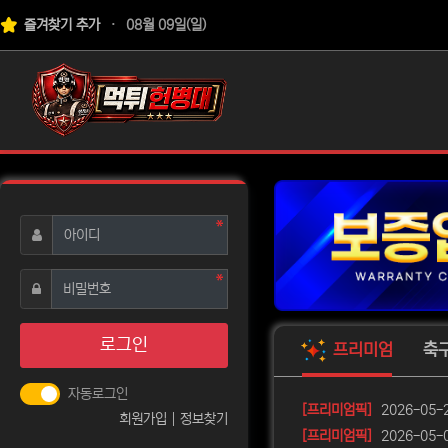
상단 네비
즐겨찾기 추가
08월 09일(일)
로고
필수
아이디
필수
비밀번호
로그인
프리미엄
축
자동로그인
[프리미엄픽]
2026-05-
회원가입
정보찾기
[프리미엄픽]
2026-05