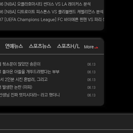
등록일
-06 [NBA] 오클라호마시티 썬더스 VS LA 레이커스 분석
05.05
등록일
-06 [NBA] 디트로이트 피스톤스 VS 클리블랜드 캐벌리언스 분석
05.05
등록일
7 [UEFA Champions League] FC 바이에른 뮌헨 VS 파리 생제르맹 분석
05.05
연예뉴스
스포츠뉴스
스포츠H/L
More
등록일
 뒷소문이 많았던 송은이
06.13
등록일
 돌아온 아들을 개뚜드려팼다는 부부
06.13
등록일
서 2인분 시킨 혼밥러, 그리고
06.13
등록일
 발생한 논란 (미피)
06.13
등록일
선생님 진짜 멋지시더라~ 라고 했더니
06.13