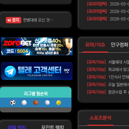
[프리미엄픽]
2026-05
[프리미엄픽]
2026-05
[프리미엄픽]
2026-05-0
공지
헌병대에 오신 것을 환영합니다~!
위젯설정에서 이미지 등록
유머/이슈
안구정화
위젯설정에서 이미지 등록
위젯설정에서 이미지 등록
위젯설정에서 이미지 등록
위젯설정에서 이미지 등록
위젯설정에서 이미지 등록
[유머/이슈]
서울예대 시절
[유머/이슈]
학교에서 맞고
[유머/이슈]
1인식사 안돼
[유머/이슈]
오늘 일본에서
[유머/이슈]
참관수업 후 
리그별 팀순위
스포츠분석
레벨 랭킹
포인트 랭킹