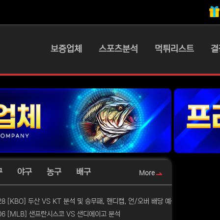
메인 메뉴
보증업체
스포츠분석
먹튀리스트
결
구
야구
농구
배구
More
등록일
28 [KBO] 두산 VS KT 분석 및 승무패, 핸디캡, 언/오버 배당 예측
05.28
등록일
-06 [MLB] 샌프란시스코 VS 샌디에이고 분석
05.05