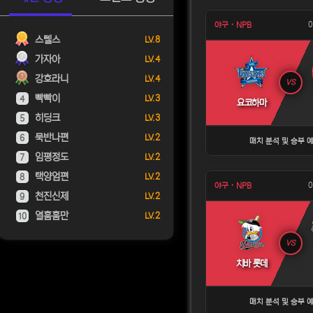
야구 · NPB
0
스텔스
LV. 8
가자아
LV. 4
강호라니
LV. 4
VS
빡빡이
LV. 3
4
요코하마
히딩크
LV. 3
5
묵반나편
LV. 2
6
매치 분석 및 승부 
임평정도
LV. 2
7
택양엄편
LV. 2
8
야구 · NPB
0
천진신제
LV. 2
9
열훔훔만
LV. 2
10
VS
치바 롯데
매치 분석 및 승부 