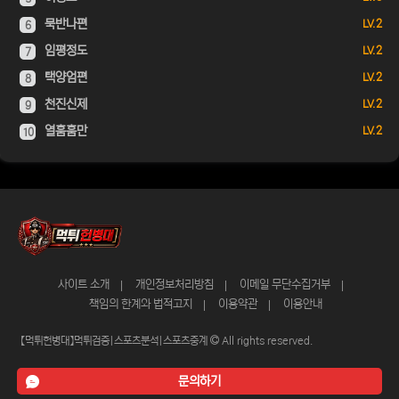
묵반나편
LV. 2
6
임평정도
LV. 2
7
택양엄편
LV. 2
8
천진신제
LV. 2
9
열훔훔만
LV. 2
10
사이트 소개
개인정보처리방침
이메일 무단수집거부
책임의 한계와 법적고지
이용약관
이용안내
【먹튀헌병대】먹튀검증|스포츠분석|스포츠중계
All rights reserved.
문의하기