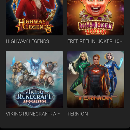
HIGHWAY LEGENDS
FREE REELIN' JOKER 1000
VIKING RUNECRAFT: APOCALYPSE
TERNION