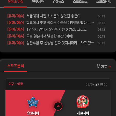
유머 & 이슈
안구정화
연예뉴스
스포츠뉴스
스포츠H/L
등록일
[유머/이슈]
서울예대 시절 뒷소문이 많았던 송은이
06.13
등록일
[유머/이슈]
학교에서 맞고 돌아온 아들을 개뚜드려팼다는 부부
06.13
등록일
[유머/이슈]
1인식사 안돼서 2인분 시킨 혼밥러, 그리고
06.13
등록일
[유머/이슈]
오늘 일본에서 발생한 논란 (미피)
06.13
등록일
[유머/이슈]
참관수업 후 선생님 진짜 멋지시더라~ 라고 했더니
06.13
More
스포츠분석
야구 · NPB
08/07(금) 18:00
VS
요코하마
히로시마