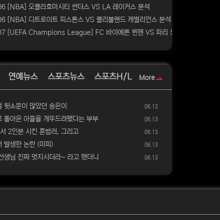
등록일
-06 [NBA] 오클라호마시티 썬더스 VS LA 레이커스 분석
05.05
등록일
-06 [NBA] 디트로이트 피스톤스 VS 클리블랜드 캐벌리언스 분석
05.05
등록일
7 [UEFA Champions League] FC 바이에른 뮌헨 VS 파리 생제르맹 분석
05.05
연예뉴스
스포츠뉴스
스포츠H/L
More
등록일
 뒷소문이 많았던 송은이
06.13
등록일
 돌아온 아들을 개뚜드려팼다는 부부
06.13
등록일
서 2인분 시킨 혼밥러, 그리고
06.13
등록일
 발생한 논란 (미피)
06.13
등록일
선생님 진짜 멋지시더라~ 라고 했더니
06.13