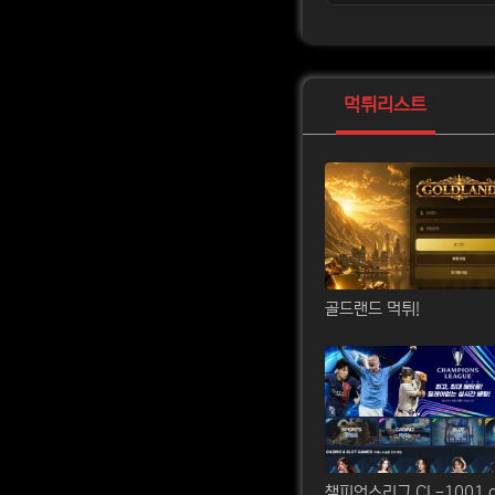
먹튀리스트
골드랜드 먹튀!