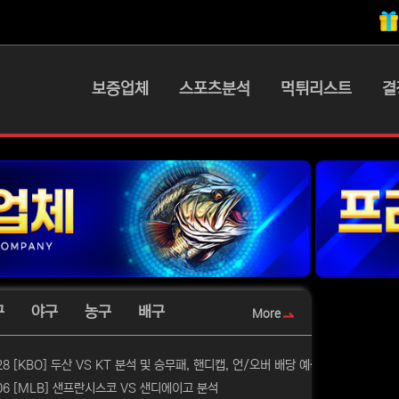
메인 메뉴
보증업체
스포츠분석
먹튀리스트
결
구
야구
농구
배구
More
등록일
28 [KBO] 두산 VS KT 분석 및 승무패, 핸디캡, 언/오버 배당 예측
05.28
등록일
-06 [MLB] 샌프란시스코 VS 샌디에이고 분석
05.05