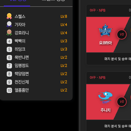
야구 · NPB
0
스텔스
LV. 8
가자아
LV. 4
강호라니
LV. 4
VS
빡빡이
LV. 3
4
요코하마
히딩크
LV. 3
5
묵반나편
LV. 2
6
매치 분석 및 승부 
임평정도
LV. 2
7
택양엄편
LV. 2
8
야구 · NPB
0
천진신제
LV. 2
9
열훔훔만
LV. 2
10
VS
주니치
매치 분석 및 승부 