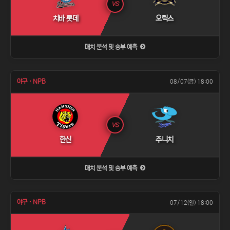
VS
치바 롯데
오릭스
매치 분석 및 승부 예측
야구 · NPB
08/07(금) 18:00
VS
한신
주니치
매치 분석 및 승부 예측
야구 · NPB
07/12(일) 18:00