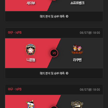
세이부
소프트뱅크
매치 분석 및 승부 예측
야구 · NPB
08/07(금) 18:00
VS
니혼햄
라쿠텐
매치 분석 및 승부 예측
야구 · NPB
08/07(금) 18:00