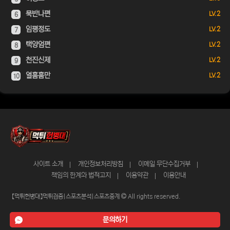
묵반나편
LV. 2
6
임평정도
LV. 2
7
택양엄편
LV. 2
8
천진신제
LV. 2
9
열훔훔만
LV. 2
10
사이트 소개
개인정보처리방침
이메일 무단수집거부
책임의 한계와 법적고지
이용약관
이용안내
【먹튀헌병대】먹튀검증|스포츠분석|스포츠중계
All rights reserved.
문의하기