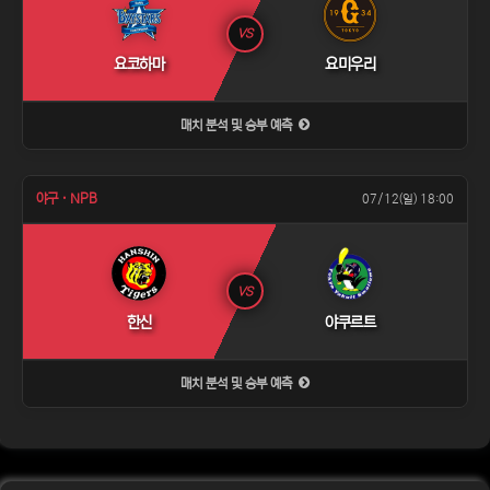
VS
요코하마
요미우리
매치 분석 및 승부 예측
야구 · NPB
07/12(일) 18:00
VS
한신
야쿠르트
매치 분석 및 승부 예측