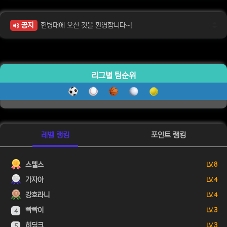
공지
헌병대에 오신 것을 환영합니다~!
리그별 팀순위
레벨 랭킹
포인트 랭킹
스텔스
LV. 8
가자아
LV. 4
강호라니
LV. 4
빡빡이
LV. 3
4
히딩크
LV. 3
5