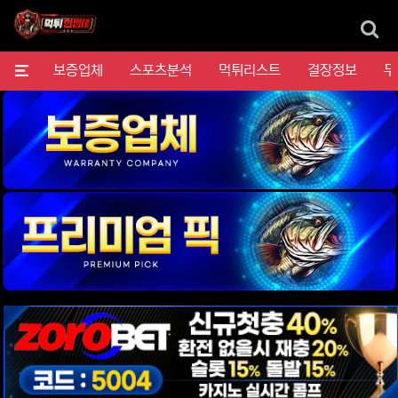
검
메뉴
보증업체
스포츠분석
먹튀리스트
결장정보
무
위젯설정에서 이미지 등록