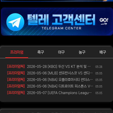
위젯설정에서 이미지 등록
위젯설정에서 이미지 등록
위젯설정에서 이미지 등록
위젯설정에서 이미지 등록
위젯설정에서 이미지 등록
프리미엄
축구
야구
농구
배구
등록일
[프리미엄픽]
2026-05-28 [KBO] 두산 VS KT 분석 및 승무패, 핸디캡, 언/오버 배당 예측
05.28
등록일
[프리미엄픽]
2026-05-06 [MLB] 샌프란시스코 VS 샌디에이고 분석
05.05
등록일
[프리미엄픽]
2026-05-06 [NBA] 오클라호마시티 썬더스 VS LA 레이커스 분석
05.05
등록일
[프리미엄픽]
2026-05-06 [NBA] 디트로이트 피스톤스 VS 클리블랜드 캐벌리언스 분석
05.05
등록일
[프리미엄픽]
2026-05-07 [UEFA Champions League] FC 바이에른 뮌헨 VS 파리 생제르맹 분석
05.05