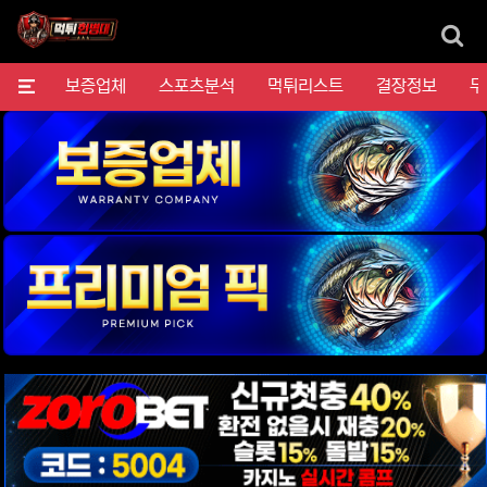
검
메뉴
보증업체
스포츠분석
먹튀리스트
결장정보
무
위젯설정에서 이미지 등록