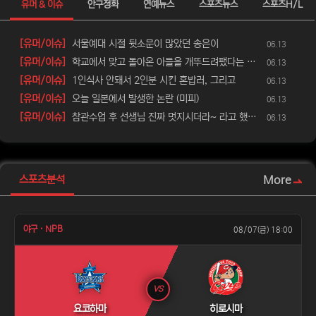
유머 & 이슈
안구정화
연예뉴스
스포츠뉴스
스포츠H/L
등록일
[유머/이슈]
서울예대 시절 뒷소문이 많았던 송은이
06.13
등록일
[유머/이슈]
학교에서 맞고 돌아온 아들을 개뚜드려팼다는 부부
06.13
등록일
[유머/이슈]
1인식사 안돼서 2인분 시킨 혼밥러, 그리고
06.13
등록일
[유머/이슈]
오늘 일본에서 발생한 논란 (미피)
06.13
등록일
[유머/이슈]
참관수업 후 선생님 진짜 멋지시더라~ 라고 했더니
06.13
More
스포츠분석
야구 · NPB
08/07(금) 18:00
VS
요코하마
히로시마