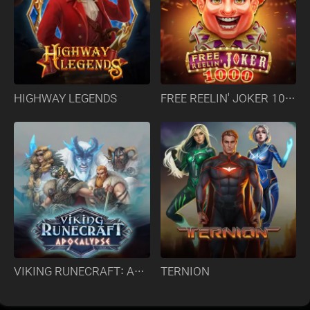
HIGHWAY LEGENDS
FREE REELIN' JOKER 1000
VIKING RUNECRAFT: APOCALYPSE
TERNION