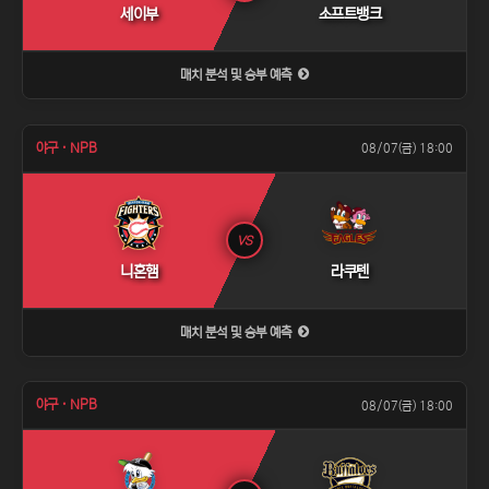
세이부
소프트뱅크
매치 분석 및 승부 예측
야구 · NPB
08/07(금) 18:00
VS
니혼햄
라쿠텐
매치 분석 및 승부 예측
야구 · NPB
08/07(금) 18:00