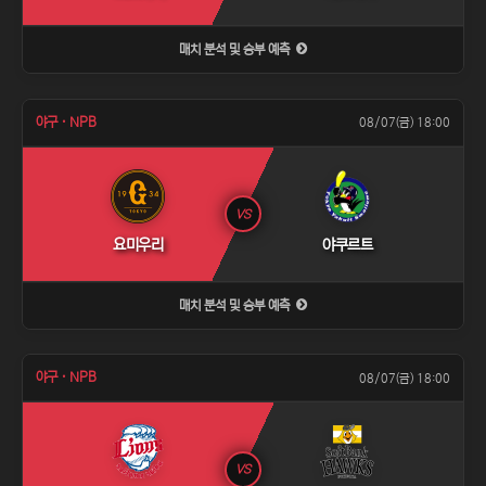
매치 분석 및 승부 예측
야구 · NPB
08/07(금) 18:00
VS
요미우리
야쿠르트
매치 분석 및 승부 예측
야구 · NPB
08/07(금) 18:00
VS