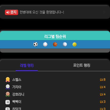
공지
헌병대에 오신 것을 환영합니다~!
리그별 팀순위
레벨 랭킹
포인트 랭킹
스텔스
LV. 8
가자아
LV. 4
강호라니
LV. 4
빡빡이
LV. 3
4
히딩크
LV. 3
5