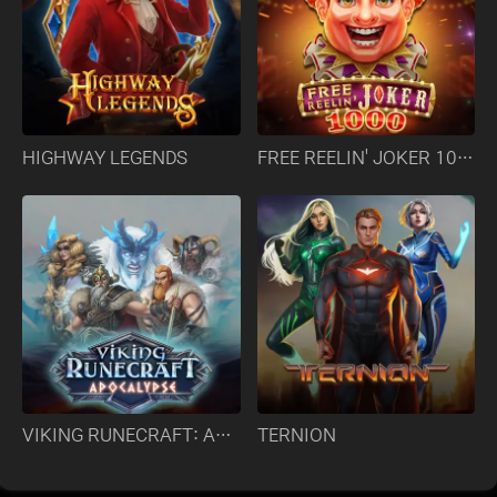
HIGHWAY LEGENDS
FREE REELIN' JOKER 1000
VIKING RUNECRAFT: APOCALYPSE
TERNION