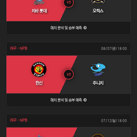
VS
치바 롯데
오릭스
매치 분석 및 승부 예측
야구 · NPB
08/07(금) 18:00
VS
한신
주니치
매치 분석 및 승부 예측
야구 · NPB
07/12(일) 18:00