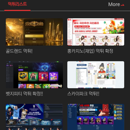
More
먹튀리스트
골드랜드 먹튀!
홍카지노(재업) 먹튀 확정
벳지피티 먹튀 확정!!
스카이파크 먹튀!!