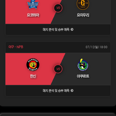
VS
요코하마
요미우리
매치 분석 및 승부 예측
야구 · NPB
07/12(일) 18:00
VS
한신
야쿠르트
매치 분석 및 승부 예측