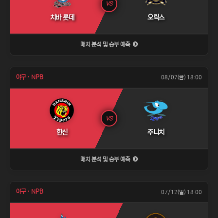
VS
치바 롯데
오릭스
매치 분석 및 승부 예측
야구 · NPB
08/07(금) 18:00
VS
한신
주니치
매치 분석 및 승부 예측
야구 · NPB
07/12(일) 18:00