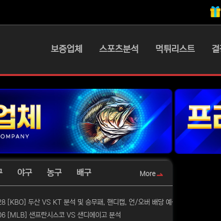
메인 메뉴
보증업체
스포츠분석
먹튀리스트
결
구
야구
농구
배구
More
등록일
28 [KBO] 두산 VS KT 분석 및 승무패, 핸디캡, 언/오버 배당 예측
05.28
등록일
-06 [MLB] 샌프란시스코 VS 샌디에이고 분석
05.05