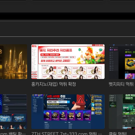
홍카지노(재업) 먹튀 확정
벳지피티 먹튀 
챔피언스리그 CL-1001.com 배팅 환전 검수 후 악성 배팅 당첨금 먹튀!
7TH STREET 7st-333.com 먹튀 확정!!
클릭 먹튀!