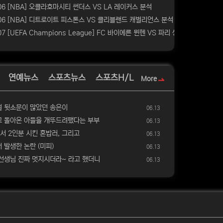
등록일
-06 [NBA] 오클라호마시티 썬더스 VS LA 레이커스 분석
05.05
등록일
-06 [NBA] 디트로이트 피스톤스 VS 클리블랜드 캐벌리언스 분석
05.05
등록일
7 [UEFA Champions League] FC 바이에른 뮌헨 VS 파리 생제르맹 분석
05.05
연예뉴스
스포츠뉴스
스포츠H/L
More
등록일
 뒷소문이 많았던 송은이
06.13
등록일
 돌아온 아들을 개뚜드려팼다는 부부
06.13
등록일
서 2인분 시킨 혼밥러, 그리고
06.13
등록일
 발생한 논란 (미피)
06.13
등록일
선생님 진짜 멋지시더라~ 라고 했더니
06.13