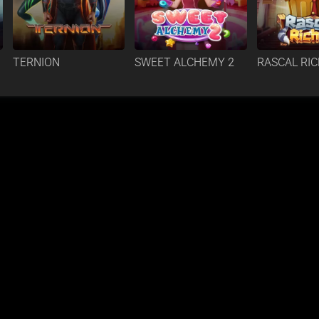
SE
TERNION
SWEET ALCHEMY 2
RASCAL RI