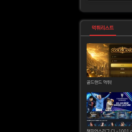
먹튀리스트
골드랜드 먹튀!