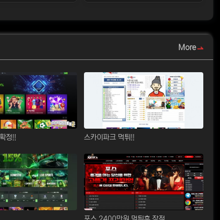
More
확정!!
스카이파크 먹튀!!
포스 2400만원 먹튀후 잠적