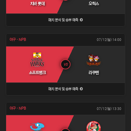
치바 롯데
오릭스
매치 분석 및 승부 예측
야구 · NPB
07/12(일) 14:00
VS
소프트뱅크
라쿠텐
매치 분석 및 승부 예측
야구 · NPB
07/12(일) 13:30