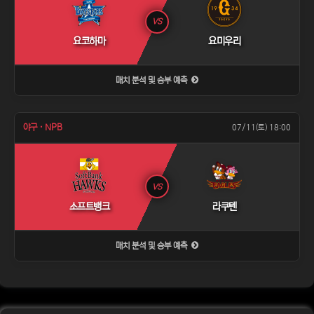
VS
요코하마
요미우리
매치 분석 및 승부 예측
야구 · NPB
07/11(토) 18:00
VS
소프트뱅크
라쿠텐
매치 분석 및 승부 예측