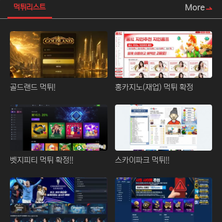
More
먹튀리스트
골드랜드 먹튀!
홍카지노(재업) 먹튀 확정
벳지피티 먹튀 확정!!
스카이파크 먹튀!!