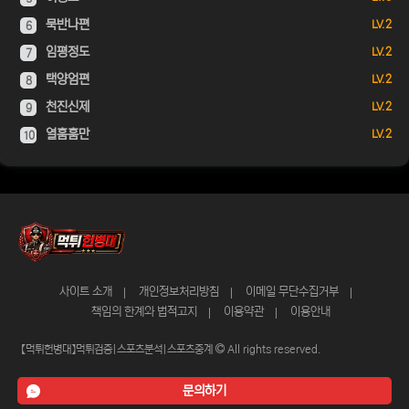
묵반나편
LV. 2
6
임평정도
LV. 2
7
택양엄편
LV. 2
8
천진신제
LV. 2
9
열훔훔만
LV. 2
10
사이트 소개
개인정보처리방침
이메일 무단수집거부
책임의 한계와 법적고지
이용약관
이용안내
【먹튀헌병대】먹튀검증|스포츠분석|스포츠중계
All rights reserved.
문의하기