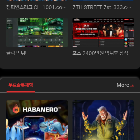
챔피언스리그 CL-1001.com 배팅 환전 검수 후 악성 배팅 당첨금 먹튀!
7TH STREET 7st-333.com 먹튀 확정!!
클릭 먹튀!
포스 2400만원 먹튀후 잠적
More
무료슬롯체험