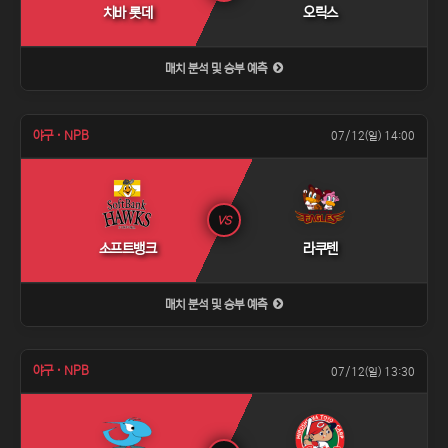
치바 롯데
오릭스
매치 분석 및 승부 예측
야구 · NPB
07/12(일) 14:00
VS
소프트뱅크
라쿠텐
매치 분석 및 승부 예측
야구 · NPB
07/12(일) 13:30