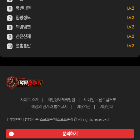
묵반나편
LV. 2
6
임평정도
LV. 2
7
택양엄편
LV. 2
8
천진신제
LV. 2
9
열훔훔만
LV. 2
10
사이트 소개
개인정보처리방침
이메일 무단수집거부
책임의 한계와 법적고지
이용약관
이용안내
【먹튀헌병대】먹튀검증|스포츠분석|스포츠중계
All rights reserved.
문의하기