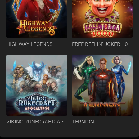
HIGHWAY LEGENDS
FREE REELIN' JOKER 1000
VIKING RUNECRAFT: APOCALYPSE
TERNION