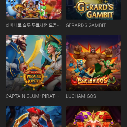
하바네로 슬롯 무료체험 모음 링크
GERARD'S GAMBIT
CAPTAIN GLUM: PIRATE HUNTER
LUCHAMIGOS