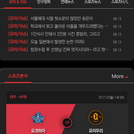
유머 & 이슈
안구정화
연예뉴스
스포츠뉴스
스포츠H/L
등록일
[유머/이슈]
서울예대 시절 뒷소문이 많았던 송은이
06.13
등록일
[유머/이슈]
학교에서 맞고 돌아온 아들을 개뚜드려팼다는 부부
06.13
등록일
[유머/이슈]
1인식사 안돼서 2인분 시킨 혼밥러, 그리고
06.13
등록일
[유머/이슈]
오늘 일본에서 발생한 논란 (미피)
06.13
등록일
[유머/이슈]
참관수업 후 선생님 진짜 멋지시더라~ 라고 했더니
06.13
More
스포츠분석
야구 · NPB
07/12(일) 18:00
VS
요코하마
요미우리