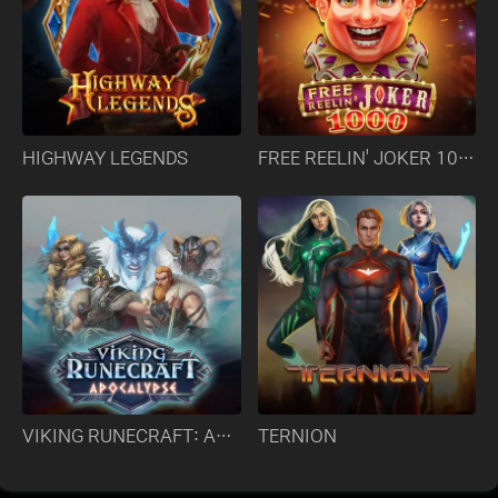
HIGHWAY LEGENDS
FREE REELIN' JOKER 1000
VIKING RUNECRAFT: APOCALYPSE
TERNION