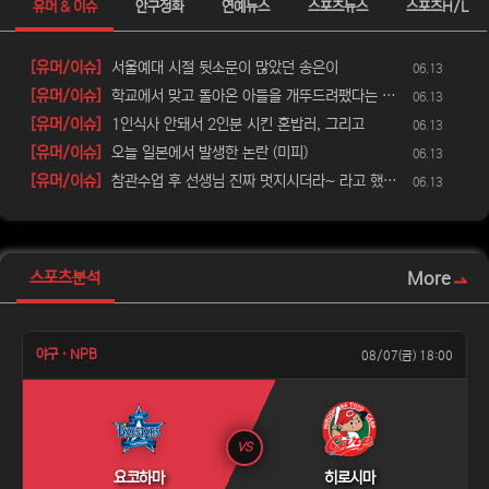
유머 & 이슈
안구정화
연예뉴스
스포츠뉴스
스포츠H/L
등록일
[유머/이슈]
서울예대 시절 뒷소문이 많았던 송은이
06.13
등록일
[유머/이슈]
학교에서 맞고 돌아온 아들을 개뚜드려팼다는 부부
06.13
등록일
[유머/이슈]
1인식사 안돼서 2인분 시킨 혼밥러, 그리고
06.13
등록일
[유머/이슈]
오늘 일본에서 발생한 논란 (미피)
06.13
등록일
[유머/이슈]
참관수업 후 선생님 진짜 멋지시더라~ 라고 했더니
06.13
More
스포츠분석
야구 · NPB
08/07(금) 18:00
VS
요코하마
히로시마