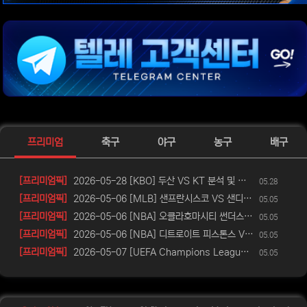
위젯설정에서 이미지 등록
위젯설정에서 이미지 등록
위젯설정에서 이미지 등록
위젯설정에서 이미지 등록
위젯설정에서 이미지 등록
프리미엄
축구
야구
농구
배구
등록일
[프리미엄픽]
2026-05-28 [KBO] 두산 VS KT 분석 및 승무패, 핸디캡, 언/오버 배당 예측
05.28
등록일
[프리미엄픽]
2026-05-06 [MLB] 샌프란시스코 VS 샌디에이고 분석
05.05
등록일
[프리미엄픽]
2026-05-06 [NBA] 오클라호마시티 썬더스 VS LA 레이커스 분석
05.05
등록일
[프리미엄픽]
2026-05-06 [NBA] 디트로이트 피스톤스 VS 클리블랜드 캐벌리언스 분석
05.05
등록일
[프리미엄픽]
2026-05-07 [UEFA Champions League] FC 바이에른 뮌헨 VS 파리 생제르맹 분석
05.05