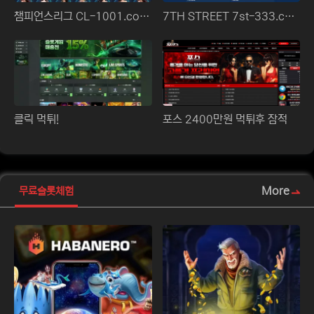
챔피언스리그 CL-1001.com 배팅 환전 검수 후 악성 배팅 당첨금 먹튀!
7TH STREET 7st-333.com 먹튀 확정!!
클릭 먹튀!
포스 2400만원 먹튀후 잠적
More
무료슬롯체험