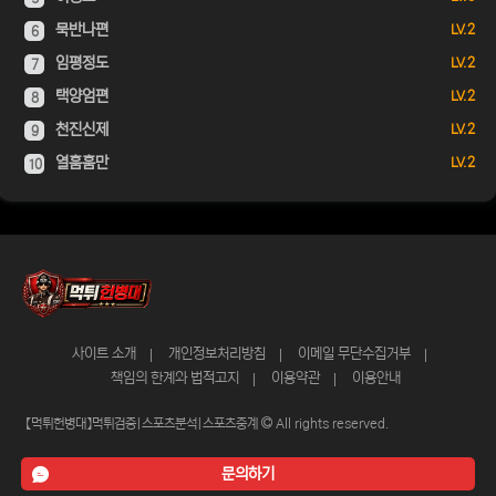
묵반나편
LV. 2
6
임평정도
LV. 2
7
택양엄편
LV. 2
8
천진신제
LV. 2
9
열훔훔만
LV. 2
10
사이트 소개
개인정보처리방침
이메일 무단수집거부
책임의 한계와 법적고지
이용약관
이용안내
【먹튀헌병대】먹튀검증|스포츠분석|스포츠중계
All rights reserved.
문의하기