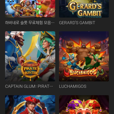
하바네로 슬롯 무료체험 모음 링크
GERARD'S GAMBIT
CAPTAIN GLUM: PIRATE HUNTER
LUCHAMIGOS