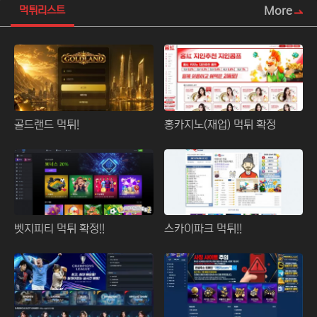
More
먹튀리스트
골드랜드 먹튀!
홍카지노(재업) 먹튀 확정
벳지피티 먹튀 확정!!
스카이파크 먹튀!!