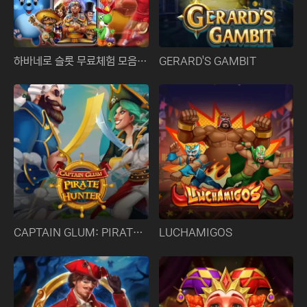
하바네로 슬롯 무료체험 모음 링크
GERARD'S GAMBIT
CAPTAIN GLUM: PIRATE HUNTER
LUCHAMIGOS