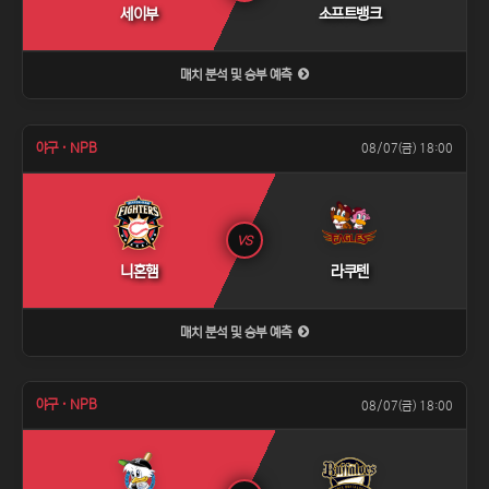
세이부
소프트뱅크
매치 분석 및 승부 예측
야구 · NPB
08/07(금) 18:00
VS
니혼햄
라쿠텐
매치 분석 및 승부 예측
야구 · NPB
08/07(금) 18:00