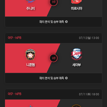
VS
주니치
히로시마
매치 분석 및 승부 예측
야구 · NPB
07/12(일) 13:00
VS
니혼햄
세이부
매치 분석 및 승부 예측
야구 · NPB
07/11(토) 18:00