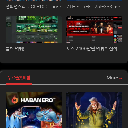
챔피언스리그 CL-1001.com 배팅 환전 검수 후 악성 배팅 당첨금 먹튀!
7TH STREET 7st-333.com 먹튀 확정!!
클릭 먹튀!
포스 2400만원 먹튀후 잠적
More
무료슬롯체험