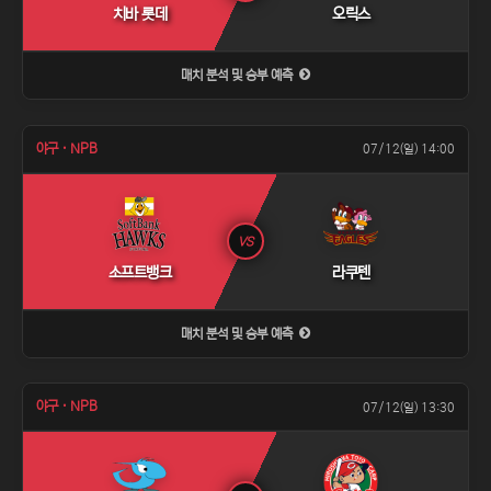
치바 롯데
오릭스
매치 분석 및 승부 예측
야구 · NPB
07/12(일) 14:00
VS
소프트뱅크
라쿠텐
매치 분석 및 승부 예측
야구 · NPB
07/12(일) 13:30