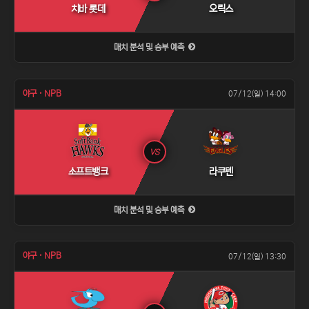
치바 롯데
오릭스
매치 분석 및 승부 예측
야구 · NPB
07/12(일) 14:00
VS
소프트뱅크
라쿠텐
매치 분석 및 승부 예측
야구 · NPB
07/12(일) 13:30