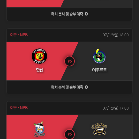
매치 분석 및 승부 예측
야구 · NPB
07/12(일) 18:00
VS
한신
야쿠르트
매치 분석 및 승부 예측
야구 · NPB
07/12(일) 17:00
VS