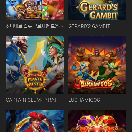
하바네로 슬롯 무료체험 모음 링크
GERARD'S GAMBIT
CAPTAIN GLUM: PIRATE HUNTER
LUCHAMIGOS