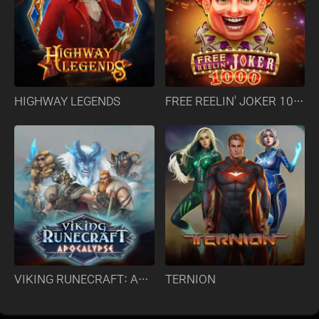
HIGHWAY LEGENDS
FREE REELIN' JOKER 1000
VIKING RUNECRAFT: APOCALYPSE
TERNION