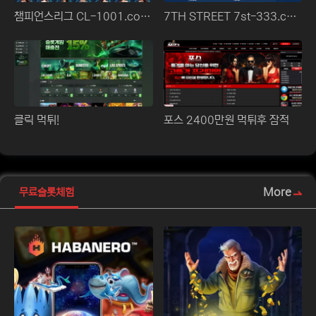
챔피언스리그 CL-1001.com 배팅 환전 검수 후 악성 배팅 당첨금 먹튀!
7TH STREET 7st-333.com 먹튀 확정!!
클릭 먹튀!
포스 2400만원 먹튀후 잠적
More
무료슬롯체험