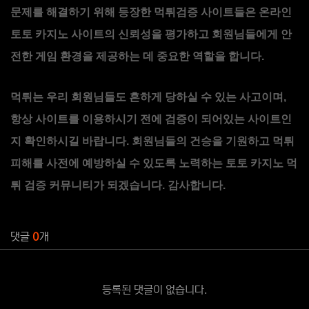
문제를 해결하기 위해 등장한 먹튀검증 사이트들은 온라인
토토 카지노 사이트의 신뢰성을 평가하고 회원님들에게 안
전한 게임 환경을 제공하는 데 중요한 역할을 합니다.
먹튀는 우리 회원님들도 흔하게 당하실 수 있는 사고이며,
항상 사이트를 이용하시기 전에 검증이 되어있는 사이트인
지 확인하시길 바랍니다. 회원님들의 건승을 기원하고 먹튀
피해를 사전에 예방하실 수 있도록 노력하는 토토 카지노 먹
튀 검증 커뮤니티가 되겠습니다.
감사합니다.
관련자료
댓글
0
개
등록된 댓글이 없습니다.