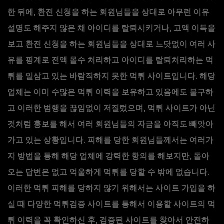
한 뒤에, 환전 신청을 하는 회원님들을 상대로 아무런 이유
설명도 해주지 않은 채 아이디를 탈퇴시키거나, 고액 이득을
보고 환전 신청을 하는 회원님들을 상대로 느닷없이 여러 사
유를 핑계로 전액 몰수 처리하고 아이디를 탈퇴처리하는 먹
튀를 일삼고 있는 바람직하지 못한 먹튀 사이트입니다. 해당
업체는 이미 수많은 먹튀 이력을 보유하고 있음에도 불구하
고 이러한 범행을 끊임없이 저질렀으며, 먹튀 사이트가 아닌
것처럼 홍보를 해서 여러 회원님들의 자금을 아직도 빼앗아
가고 있는 상황입니다. 피해를 당한 회원님들께서는 여러가
지 방법을 통해 해당 업체에 강력한 항의를 해보지만, 돌아
오는 답변은 없고 억울하게 먹튀를 당할 수 밖에 없습니다.
이러한 먹튀 피해를 당하지 않기 위해서는 사이트 가입을 하
실 때 다양한 먹튀검증 사이트를 통해서 이용할 사이트의 먹
튀 이력을 꼭 확인하신 후, 검증된 사이트를 찾아서 안전하