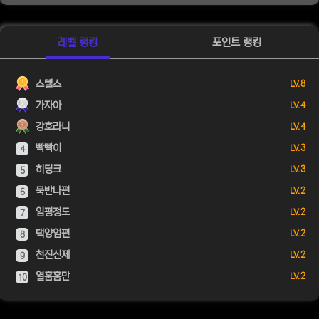
레벨 랭킹
포인트 랭킹
스텔스
LV. 8
가자아
LV. 4
강호라니
LV. 4
빡빡이
LV. 3
4
히딩크
LV. 3
5
묵반나편
LV. 2
6
임평정도
LV. 2
7
택양엄편
LV. 2
8
천진신제
LV. 2
9
열훔훔만
LV. 2
10