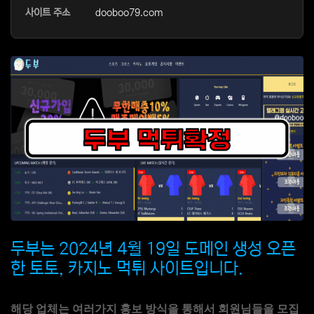
사이트 주소
dooboo79.com
두부는 2024년 4월 19일 도메인 생성 오픈
한 토토, 카지노 먹튀 사이트입니다.
해당 업체는 여러가지 홍보 방식을 통해서 회원님들을 모집