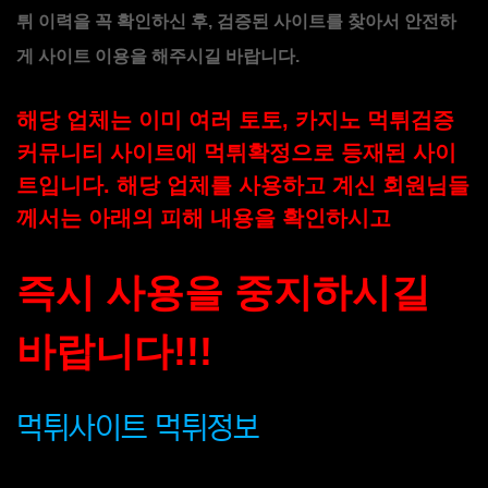
튀 이력을 꼭 확인하신 후, 검증된 사이트를 찾아서 안전하
게 사이트 이용을 해주시길 바랍니다.
해당 업체는 이미 여러 토토, 카지노 먹튀검증
커뮤니티 사이트에 먹튀확정으로 등재된 사이
트입니다. 해당 업체를 사용하고 계신 회원님들
께서는 아래의 피해 내용을 확인하시고
즉시 사용을 중지하시길
바랍니다!!!
먹튀사이트 먹튀정보