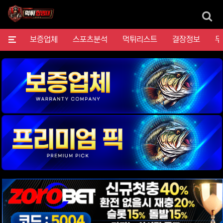
검
메뉴
보증업체
스포츠분석
먹튀리스트
결장정보
무
위젯설정에서 이미지 등록