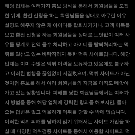
해당 업체는 여러가지 홍보 방식을 통해서 회원님들을 모집
한 뒤에, 환전 신청을 하는 회원님들을 상대로 아무런 이유
설명도 해주지 않은 채 아이디를 탈퇴시키거나, 고액 이득을
보고 환전 신청을 하는 회원님들을 상대로 느닷없이 여러 사
유를 핑계로 전액 몰수 처리하고 아이디를 탈퇴처리하는 먹
튀를 일삼고 있는 바람직하지 못한 먹튀 사이트입니다. 해당
업체는 이미 수많은 먹튀 이력을 보유하고 있음에도 불구하
고 이러한 범행을 끊임없이 저질렀으며, 먹튀 사이트가 아닌
것처럼 홍보를 해서 여러 회원님들의 자금을 아직도 빼앗아
가고 있는 상황입니다. 피해를 당한 회원님들께서는 여러가
지 방법을 통해 해당 업체에 강력한 항의를 해보지만, 돌아
오는 답변은 없고 억울하게 먹튀를 당할 수 밖에 없습니다.
이러한 먹튀 피해를 당하지 않기 위해서는 사이트 가입을 하
실 때 다양한 먹튀검증 사이트를 통해서 이용할 사이트의 먹