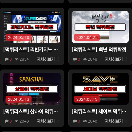
2024.05.16
2024.04.25
[먹튀리스트] 리빈카지노 먹튀확정
[먹튀리스트] 백년 먹튀확정
댓글수
조회수
자세히보기
댓글수
조회수
자세히보기
0
2854
자세히보기
0
2848
자세히보기
2024.05.13
2024.05.13
[먹튀리스트] 상하이 먹튀확정
[먹튀리스트] 세이브 먹튀확정
댓글수
조회수
자세히보기
댓글수
조회수
자세히보기
0
2848
자세히보기
0
2848
자세히보기