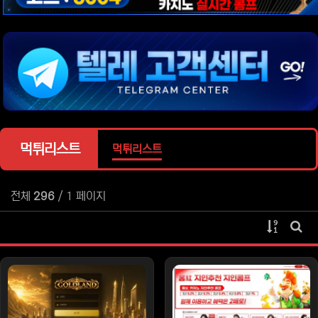
위젯설정에서 이미지 등록
위젯설정에서 이미지 등록
위젯설정에서 이미지 등록
위젯설정에서 이미지 등록
위젯설정에서 이미지 등록
먹튀리스트
먹튀리스트
전체
296
/ 1 페이지
게시물 
게시