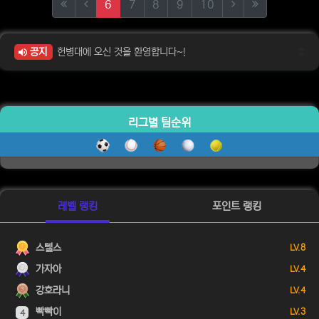
(first)
(previous)
(current)
(next)
(last)
6
7
8
9
10
공지
헌병대에 오신 것을 환영합니다~!
리그별 팀순위
레벨 랭킹
포인트 랭킹
스텔스
LV. 8
가자아
LV. 4
강호라니
LV. 4
빡빡이
LV. 3
4