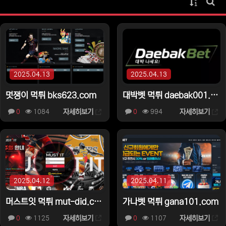
게시물 
게시
2025.04.13
2025.04.13
멋쟁이 먹튀 bks623.com
대박벳 먹튀 daebak001.com
댓글수
조회수
자세히보기
댓글수
조회수
자세히보기
0
1084
자세히보기
0
994
자세히보기
2025.04.12
2025.04.11
머스트잇 먹튀 mut-did.com
가나벳 먹튀 gana101.com
댓글수
조회수
자세히보기
댓글수
조회수
자세히보기
0
1125
자세히보기
0
1107
자세히보기