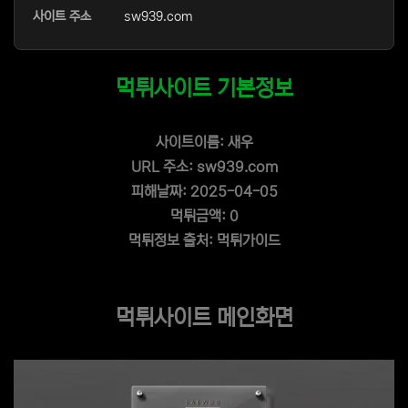
사이트 주소
sw939.com
먹튀사이트 기본정보
사이트이름:
새우
URL 주소:
sw939.com
피해날짜:
2025-04-05
먹튀금액:
0
먹튀정보 출처:
먹튀가이드
먹튀사이트 메인화면