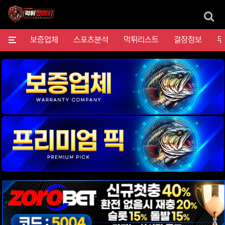
검
메뉴
보증업체
스포츠분석
먹튀리스트
결장정보
무
위젯설정에서 이미지 등록