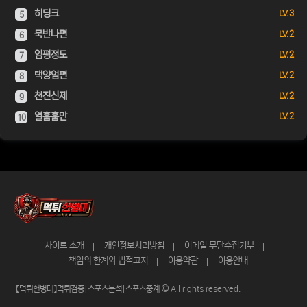
히딩크
LV. 3
5
묵반나편
LV. 2
6
임평정도
LV. 2
7
택양엄편
LV. 2
8
천진신제
LV. 2
9
열훔훔만
LV. 2
10
사이트 소개
개인정보처리방침
이메일 무단수집거부
책임의 한계와 법적고지
이용약관
이용안내
【먹튀헌병대】먹튀검증|스포츠분석|스포츠중계
All rights reserved.