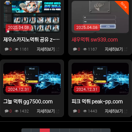
Now
2025.04.08
2025.04.08
제우스카지노먹튀 공유 z-66.com
새우먹튀 sw939.com
댓글수
조회수
자세히보기
댓글수
조회수
자세히보기
0
1161
자세히보기
0
1167
자세히보기
2024.12.31
2024.12.31
그늘 먹튀 gg7500.com
피크 먹튀 peak-pp.com​
댓글수
조회수
자세히보기
댓글수
조회수
자세히보기
0
1432
자세히보기
0
1443
자세히보기