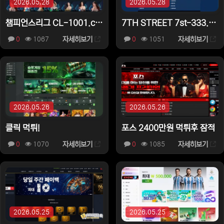
2026.05.28
2026.05.28
챔피언스리그 CL-1001.com 배팅 환전 검수 후 …
7TH STREET 7st-333.com 먹튀 확정!!
댓글수
조회수
자세히보기
댓글수
조회수
자세히보기
0
1067
자세히보기
0
1051
자세히보기
2026.05.26
2026.05.26
클릭 먹튀!
포스 2400만원 먹튀후 잠적
댓글수
조회수
자세히보기
댓글수
조회수
자세히보기
0
1070
자세히보기
0
1085
자세히보기
2026.05.25
2026.05.25