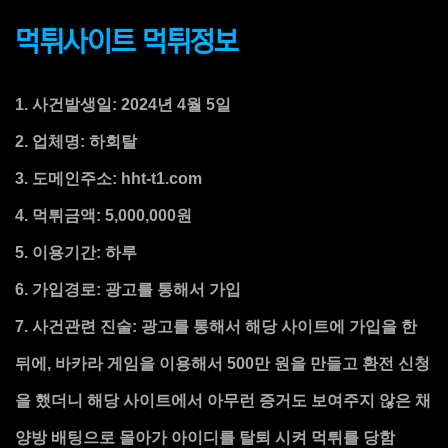
먹튀사이트 먹튀정보
1. 사건발생일: 2024년 4월 5일
2. 업체명: 하회탈
3. 도메인주소: hht-t1.com
4. 먹튀금액: 5,000,000원
5. 이용기간: 하루
6. 가입경로: 광고를 통해서 가입
7. 사건관련 진술: 광고를 통해서 해당 사이트에 가입을 한
뒤에, 바카라 게임을 이용해서 500만 원을 만들고 환전 신청
을 했더니 해당 사이트에서 아무런 증거도 보여주지 않은 채
양방 배팅으로 몰아가 아이디를 탈퇴 시켜 먹튀를 당함