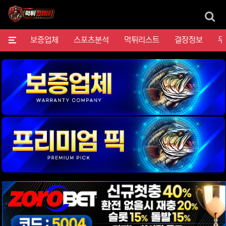
검
메뉴
보증업체
스포츠분석
먹튀리스트
결장정보
무
위젯설정에서 이미지 등록