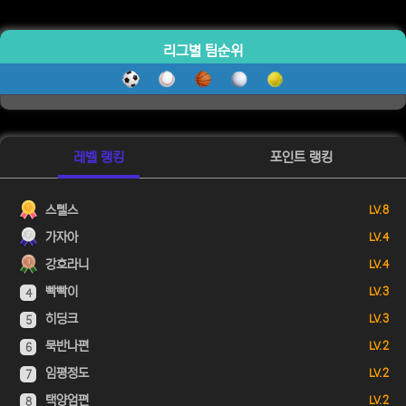
리그별 팀순위
레벨 랭킹
포인트 랭킹
스텔스
LV. 8
가자아
LV. 4
강호라니
LV. 4
빡빡이
LV. 3
4
히딩크
LV. 3
5
묵반나편
LV. 2
6
임평정도
LV. 2
7
택양엄편
LV. 2
8