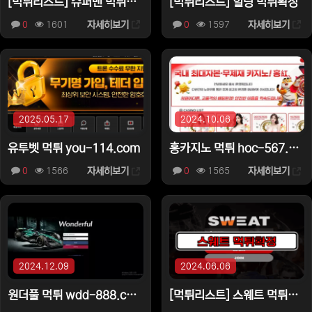
[먹튀리스트] 슈퍼맨 먹튀확정
[먹튀리스트] 힐링 먹튀확정
댓글수
조회수
자세히보기
댓글수
조회수
자세히보기
0
1601
자세히보기
0
1597
자세히보기
2025.05.17
2024.10.06
유투벳 먹튀 you-114.com
홍카지노 먹튀 hoc-567.com
댓글수
조회수
자세히보기
댓글수
조회수
자세히보기
0
1566
자세히보기
0
1565
자세히보기
2024.12.09
2024.06.06
원더풀 먹튀 wdd-888.com​
[먹튀리스트] 스웨트 먹튀확정