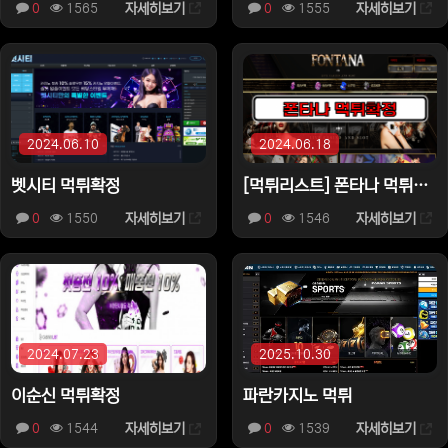
댓글수
조회수
자세히보기
댓글수
조회수
자세히보기
0
1565
자세히보기
0
1555
자세히보기
2024.06.10
2024.06.18
벳시티 먹튀확정
[먹튀리스트] 폰타나 먹튀확정
댓글수
조회수
자세히보기
댓글수
조회수
자세히보기
0
1550
자세히보기
0
1546
자세히보기
2024.07.23
2025.10.30
이순신 먹튀확정
파란카지노 먹튀
댓글수
조회수
자세히보기
댓글수
조회수
자세히보기
0
1544
자세히보기
0
1539
자세히보기