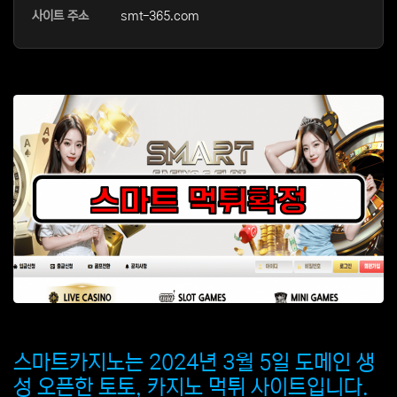
사이트 주소
smt-365.com
스마트카지노는 2024년 3월 5일 도메인 생
성 오픈한 토토, 카지노 먹튀 사이트입니다.