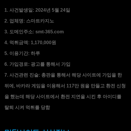
1. 사건발생일: 2024년 5월 24일
2. 업체명: 스마트카지노
3. 도메인주소: smt-365.com
4. 먹튀금액: 1,170,000원
5. 이용기간: 하루
6. 가입경로: 광고를 통해서 가입
7. 사건관련 진술: 총판을 통해서 해당 사이트에 가입을 한
뒤에, 바카라 게임을 이용해서 117만 원을 만들고 환전 신청
을 했는데 해당 사이트에서 환전 지연을 시킨 후 아이디를
탈퇴 시켜 먹튀를 당함