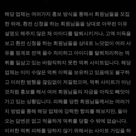
해당 업체는 여러가지 홍보 방식을 통해서 회원님들을 모집
한 뒤에, 환전 신청을 하는 회원님들을 상대로 아무런 이유
설명도 해주지 않은 채 아이디를 탈퇴시키거나, 고액 이득을
보고 환전 신청을 하는 회원님들을 상대로 느닷없이 여러 사
유를 핑계로 전액 몰수 처리하고 아이디를 탈퇴처리하는 먹
튀를 일삼고 있는 바람직하지 못한 먹튀 사이트입니다. 해당
업체는 이미 수많은 먹튀 이력을 보유하고 있음에도 불구하
고 이러한 범행을 끊임없이 저질렀으며, 먹튀 사이트가 아닌
것처럼 홍보를 해서 여러 회원님들의 자금을 아직도 빼앗아
가고 있는 상황입니다. 피해를 당한 회원님들께서는 여러가
지 방법을 통해 해당 업체에 강력한 항의를 해보지만, 돌아
오는 답변은 없고 억울하게 먹튀를 당할 수 밖에 없습니다.
이러한 먹튀 피해를 당하지 않기 위해서는 사이트 가입을 하