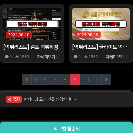
2024.06.10
2024.06.18
[먹튀리스트] 캠프 먹튀확정
[먹튀리스트] 글라이트 먹튀확정
댓글수
조회수
자세히보기
댓글수
조회수
자세히보기
0
1533
자세히보기
0
1532
자세히보기
(first)
(previous)
(current)
(next)
(last)
6
7
8
9
10
공지
헌병대에 오신 것을 환영합니다~!
리그별 팀순위