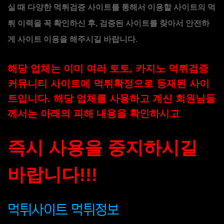
실 때 다양한 먹튀검증 사이트를 통해서 이용할 사이트의 먹
튀 이력을 꼭 확인하신 후, 검증된 사이트를 찾아서 안전하
게 사이트 이용을 해주시길 바랍니다.
해당 업체는 이미 여러 토토, 카지노 먹튀검증
커뮤니티 사이트에 먹튀확정으로 등재된 사이
트입니다. 해당 업체를 사용하고 계신 회원님들
께서는 아래의 피해 내용을 확인하시고
즉시 사용을 중지하시길
바랍니다!!!
먹튀사이트 먹튀정보