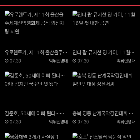
게시
유로렌트카, 제11회 울산울주세계산악영화제 공식 의전차…
인디 팝 뮤지션 영 카이, 11월 16일 첫 내한 공연
등록일
등록자
등록일
등록자
07.30
먹튀헌병대
07.30
먹튀헌병대
김준호, 50세에 아빠 된다…아내 김지민 "꿈꾸던 셋 …
충북 영동 난계국악경연대회 일반부 대상 장윤서씨
등록일
등록자
등록일
등록자
07.30
먹튀헌병대
07.30
먹튀헌병대