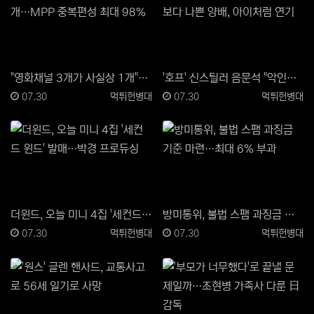
"영화채널 3개가 사실상 1개"…MPP 중복편성 최대 …
'호프' 신스틸러 음문석 "악인보다 나쁜 양배, 아이처…
등록일
등록자
등록일
등록자
07.30
먹튀헌병대
07.30
먹튀헌병대
더윈드, 오늘 미니 4집 '세컨드 윈드' 발매…박경 프…
방미통위, 불법 스팸 과징금 기준 마련…최대 6% 부과
등록일
등록자
등록일
등록자
07.30
먹튀헌병대
07.30
먹튀헌병대