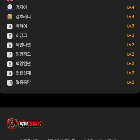
가자아
LV. 4
강호라니
LV. 4
빡빡이
LV. 3
4
히딩크
LV. 3
5
묵반나편
LV. 2
6
임평정도
LV. 2
7
택양엄편
LV. 2
8
천진신제
LV. 2
9
열훔훔만
LV. 2
10