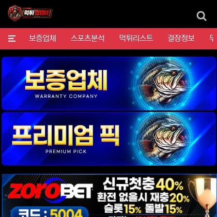
검
메뉴
보증업체
스포츠분석
먹튀리스트
결장정보
무
위젯설정에서 이미지 등록