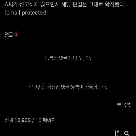
A씨가 상고하지 않으면서 해당 판결은 그대로 확정됐다.
[email protected]
관련자료
댓글
0
등록된 댓글이 없습니다.
로그인한 회원만 댓글 등록이 가능합니다.
목록
전체
10,932
/ 10 페이지
게시물 