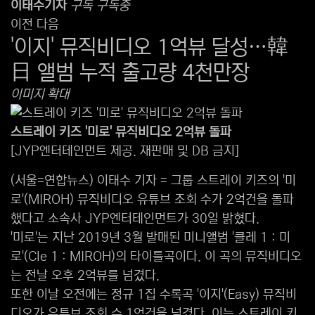
본문
이태수
기자
구독
구독중
이전
다음
'이지' 뮤직비디오 1억뷰 달성…韓
日 앨범 누적 출고량 4천만장
이미지 확대
스트레이 키즈 '미로' 뮤직비디오 2억뷰 돌파
[JYP엔터테인먼트 제공. 재판매 및 DB 금지]
(서울=연합뉴스) 이태수 기자 = 그룹 스트레이 키즈의 '미
로'(MIROH) 뮤직비디오 유튜브 조회 수가 2억건을 돌파
했다고 소속사 JYP엔터테인먼트가 30일 밝혔다.
'미로'는 지난 2019년 3월 발매된 미니앨범 '클레 1 : 미
로'(Cle 1 : MIROH)의 타이틀곡이다. 이 곡의 뮤직비디오
는 전날 오후 2억뷰를 넘겼다.
또한 이날 오전에는 정규 1집 수록곡 '이지'(Easy) 뮤직비
디오가 유튜브 조회 수 1억건을 넘겼다. 이는 스트레이 키