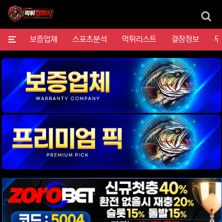
검
메뉴
보증업체
스포츠분석
먹튀리스트
결장정보
무
위젯설정에서 이미지 등록