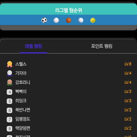
리그별 팀순위
레벨 랭킹
포인트 랭킹
스텔스
LV. 8
가자아
LV. 4
강호라니
LV. 4
빡빡이
LV. 3
4
히딩크
LV. 3
5
묵반나편
LV. 2
6
임평정도
LV. 2
7
택양엄편
LV. 2
8