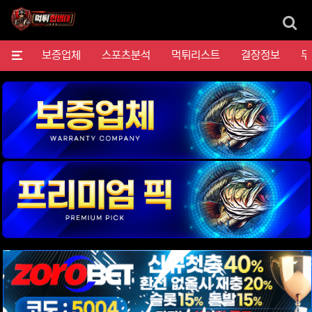
검
메뉴
보증업체
스포츠분석
먹튀리스트
결장정보
무
위젯설정에서 이미지 등록