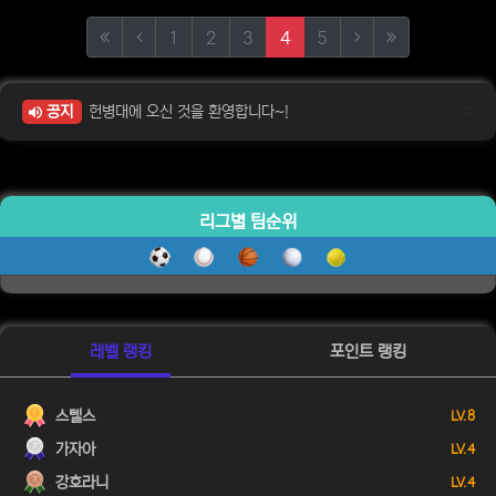
(first)
(current)
(next)
(last)
1
2
3
4
5
공지
헌병대에 오신 것을 환영합니다~!
리그별 팀순위
레벨 랭킹
포인트 랭킹
스텔스
LV. 8
가자아
LV. 4
강호라니
LV. 4