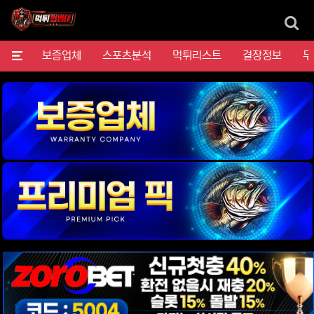
검
메뉴
보증업체
스포츠분석
먹튀리스트
결장정보
무
위젯설정에서 이미지 등록