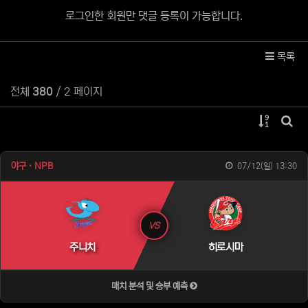
로그인한 회원만 댓글 등록이 가능합니다.
목록
전체
380
/ 2 페이지
게시물 
게시
야구 · NPB
07/12(일) 13:30
VS
주니치
히로시마
매치 분석 및 승부 예측