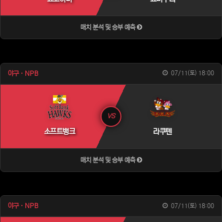
매치 분석 및 승부 예측
야구 · NPB
07/11(토) 18:00
VS
소프트뱅크
라쿠텐
매치 분석 및 승부 예측
야구 · NPB
07/11(토) 18:00