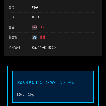
본문
종목
야구
리그
KBO
홈팀
LG
원정팀
삼성
경기일정
05/14(목) 18:30
2026년 5월 14일
【KBO】
경기 분석
LG
vs
삼성