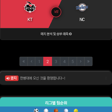
VS
KT
NC
매치 분석 및 승부 예측
(first)
(current)
(next)
(last)
1
2
3
4
5
공지
헌병대에 오신 것을 환영합니다~!
리그별 팀순위