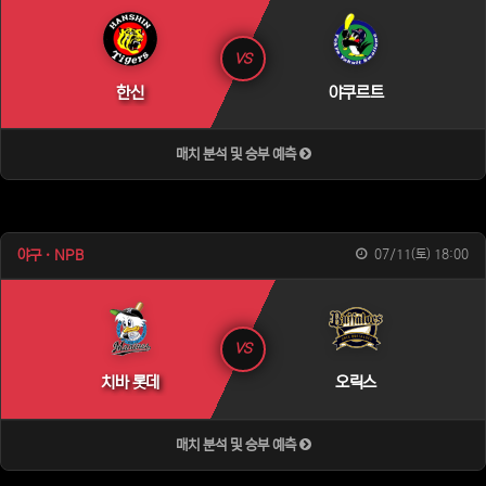
VS
한신
야쿠르트
매치 분석 및 승부 예측
야구 · NPB
07/11(토) 18:00
VS
치바 롯데
오릭스
매치 분석 및 승부 예측