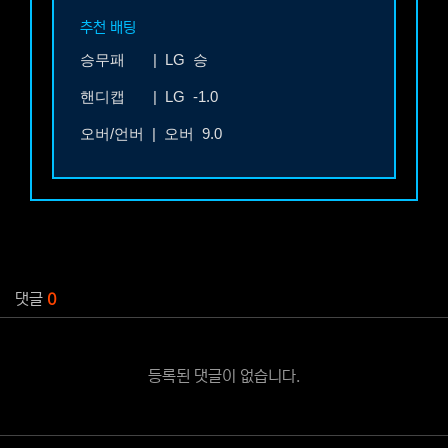
추천 배팅
승무패 |
LG 승
핸디캡 |
LG -1.0
오버/언버 | 오버 9.0
관련자료
댓글
0
등록된 댓글이 없습니다.