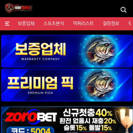
검
메뉴
보증업체
스포츠분석
먹튀리스트
결장정보
무
위젯설정에서 이미지 등록