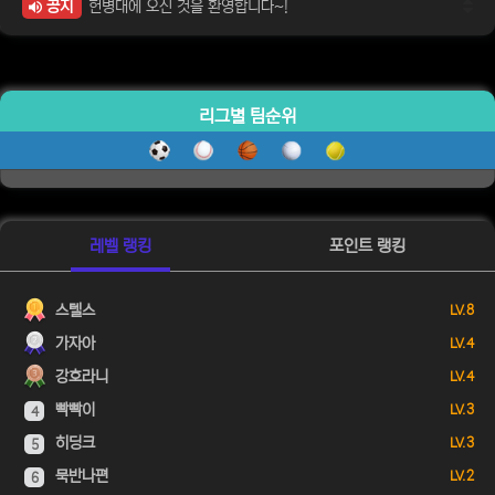
공지
헌병대에 오신 것을 환영합니다~!
리그별 팀순위
레벨 랭킹
포인트 랭킹
스텔스
LV. 8
가자아
LV. 4
강호라니
LV. 4
빡빡이
LV. 3
4
히딩크
LV. 3
5
묵반나편
LV. 2
6