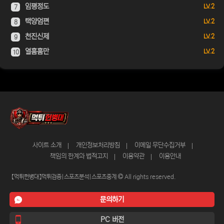
임평정도
LV. 2
7
택양엄편
LV. 2
8
천진신제
LV. 2
9
열훔훔만
LV. 2
10
사이트 소개
개인정보처리방침
이메일 무단수집거부
책임의 한계와 법적고지
이용약관
이용안내
【먹튀헌병대】먹튀검증|스포츠분석|스포츠중계
All rights reserved.
문의하기
PC 버전