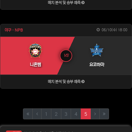
매치 분석 및 승부 예측
야구 · NPB
06/10(수) 18:00
VS
니혼햄
요코하마
매치 분석 및 승부 예측
(first)
(current)
(next)
(last)
1
2
3
4
5