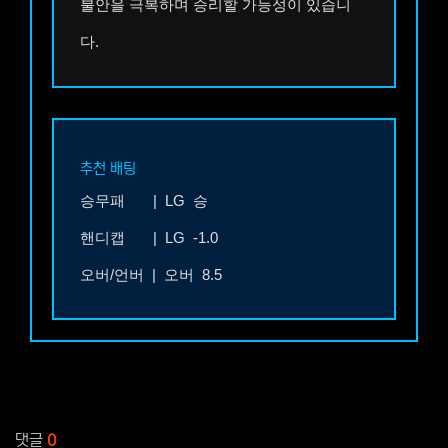
불안을 극복하며 승리할 가능성이 있습니
다.
추천 배팅
승무패 |
LG 승
핸디캡 |
LG -1.0
오버/언버 | 오버 8.5
관련자료
댓글
0