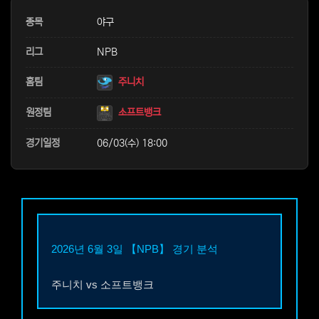
본문
종목
야구
리그
NPB
홈팀
주니치
원정팀
소프트뱅크
경기일정
06/03(수) 18:00
2026년 6월 3일
【NPB】
경기 분석
주니치
vs
소프트뱅크