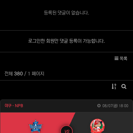
등록된 댓글이 없습니다.
로그인한 회원만 댓글 등록이 가능합니다.
목록
전체
380
/ 1 페이지
게시물 
게시
야구 · NPB
08/07(금) 18:00
VS