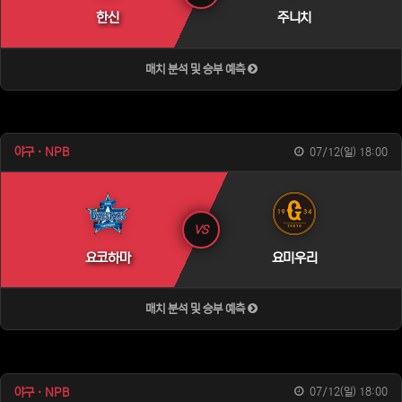
한신
주니치
매치 분석 및 승부 예측
야구 · NPB
07/12(일) 18:00
VS
요코하마
요미우리
매치 분석 및 승부 예측
야구 · NPB
07/12(일) 18:00