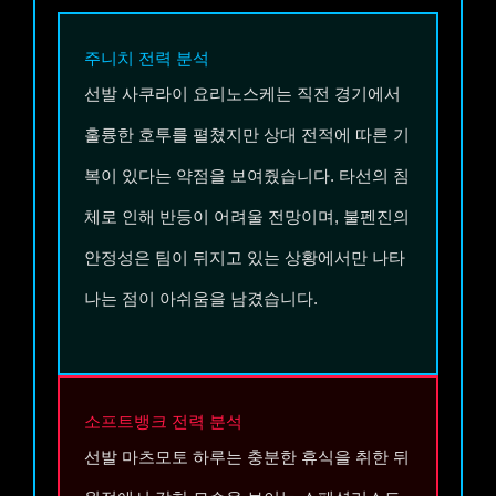
주니치
전력 분석
선발 사쿠라이 요리노스케는 직전 경기에서
훌륭한 호투를 펼쳤지만 상대 전적에 따른 기
복이 있다는 약점을 보여줬습니다. 타선의 침
체로 인해 반등이 어려울 전망이며, 불펜진의
안정성은 팀이 뒤지고 있는 상황에서만 나타
나는 점이 아쉬움을 남겼습니다.
소프트뱅크
전력 분석
선발 마츠모토 하루는 충분한 휴식을 취한 뒤