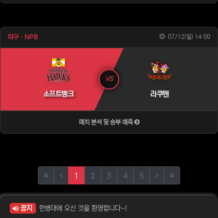
야구 · NPB
07/12(일) 14:00
VS
소프트뱅크
라쿠텐
매치 분석 및 승부 예측
(current)
(next)
(last)
1
2
3
4
5
공지
헌병대에 오신 것을 환영합니다~!