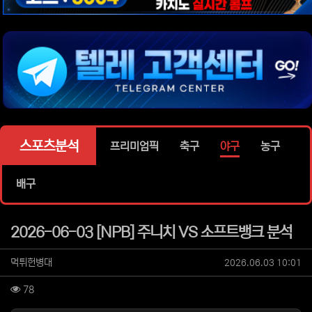
위젯설정에서 이미지 등록
위젯설정에서 이미지 등록
위젯설정에서 이미지 등록
위젯설정에서 이미지 등록
위젯설정에서 이미지 등록
스포츠분석
프리미엄픽
축구
야구
농구
배구
2026-06-03 [NPB] 주니치 VS 소프트뱅크 분석
작성자 정보
작성
작성일
먹튀헌병대
2026.06.03 10:01
컨텐츠 정보
조회
78