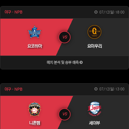
야구 · NPB
07/12(일) 18:00
VS
요코하마
요미우리
매치 분석 및 승부 예측
야구 · NPB
07/12(일) 13:00
VS
니혼햄
세이부