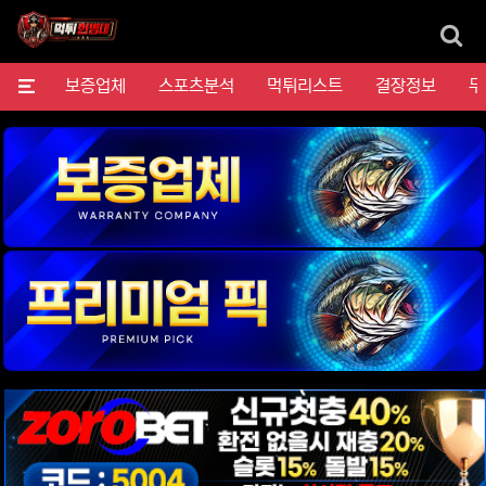
검
메뉴
보증업체
스포츠분석
먹튀리스트
결장정보
무
위젯설정에서 이미지 등록