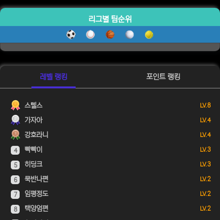
리그별 팀순위
레벨 랭킹
포인트 랭킹
스텔스
LV. 8
가자아
LV. 4
강호라니
LV. 4
빡빡이
LV. 3
4
히딩크
LV. 3
5
묵반나편
LV. 2
6
임평정도
LV. 2
7
택양엄편
LV. 2
8