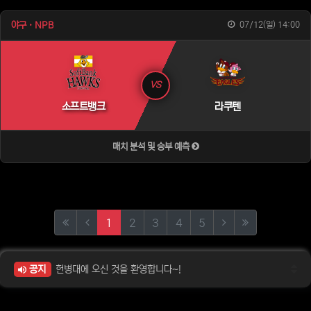
야구 · NPB
07/12(일) 14:00
VS
소프트뱅크
라쿠텐
매치 분석 및 승부 예측
(current)
(next)
(last)
1
2
3
4
5
공지
헌병대에 오신 것을 환영합니다~!