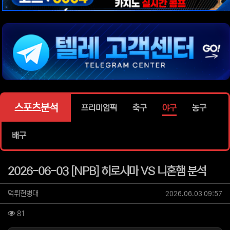
위젯설정에서 이미지 등록
위젯설정에서 이미지 등록
위젯설정에서 이미지 등록
위젯설정에서 이미지 등록
위젯설정에서 이미지 등록
스포츠분석
프리미엄픽
축구
야구
농구
배구
2026-06-03 [NPB] 히로시마 VS 니혼햄 분석
작성자 정보
작성
작성일
먹튀헌병대
2026.06.03 09:57
컨텐츠 정보
조회
81