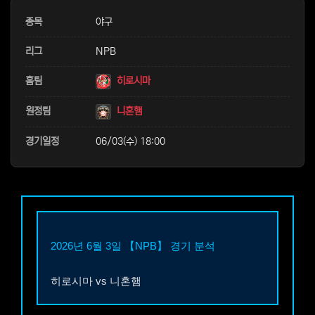
본문
종목
야구
리그
NPB
홈팀
히로시마
원정팀
니혼햄
경기일정
06/03(수) 18:00
2026년 6월 3일
【NPB】
경기 분석
히로시마
vs
니혼햄