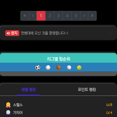
(current)
(next)
(last)
1
2
3
4
5
공지
헌병대에 오신 것을 환영합니다~!
리그별 팀순위
레벨 랭킹
포인트 랭킹
스텔스
LV. 8
가자아
LV. 4