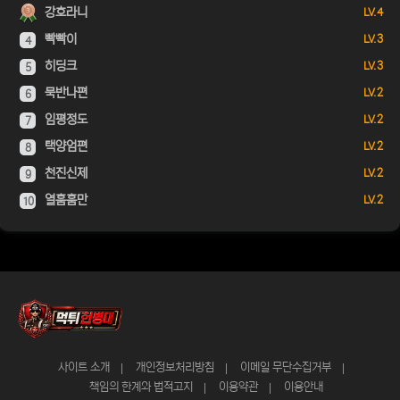
강호라니
LV. 4
빡빡이
LV. 3
4
히딩크
LV. 3
5
묵반나편
LV. 2
6
임평정도
LV. 2
7
택양엄편
LV. 2
8
천진신제
LV. 2
9
열훔훔만
LV. 2
10
사이트 소개
개인정보처리방침
이메일 무단수집거부
책임의 한계와 법적고지
이용약관
이용안내