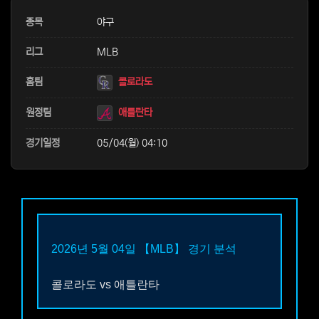
본문
종목
야구
리그
MLB
홈팀
콜로라도
원정팀
애틀란타
경기일정
05/04(월) 04:10
2026년 5월 04일
【MLB】
경기 분석
콜로라도
vs
애틀란타