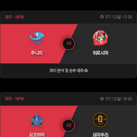
게시
야구 · NPB
07/12(일) 13:30
VS
주니치
히로시마
매치 분석 및 승부 예측
야구 · NPB
07/12(일) 18:00
VS
요코하마
요미우리