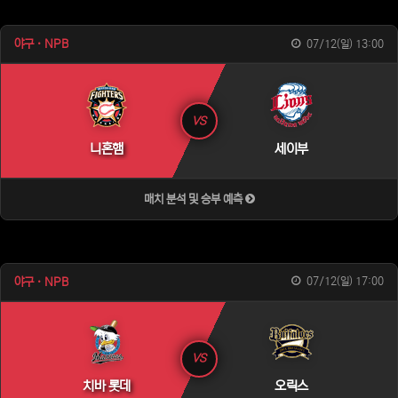
야구 · NPB
07/12(일) 13:00
VS
니혼햄
세이부
매치 분석 및 승부 예측
야구 · NPB
07/12(일) 17:00
VS
치바 롯데
오릭스