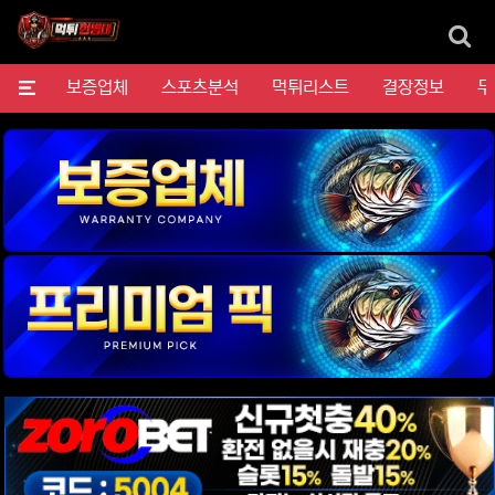
검
메뉴
보증업체
스포츠분석
먹튀리스트
결장정보
무
위젯설정에서 이미지 등록