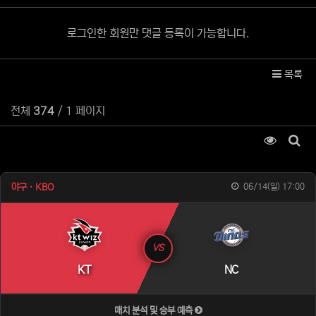
로그인한 회원만 댓글 등록이 가능합니다.
목록
전체
374
/ 1 페이지
조회순 
게시
야구 · KBO
06/14(일) 17:00
VS
KT
NC
매치 분석 및 승부 예측