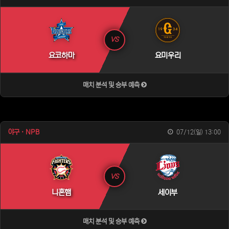
VS
요코하마
요미우리
매치 분석 및 승부 예측
야구 · NPB
07/12(일) 13:00
VS
니혼햄
세이부
매치 분석 및 승부 예측