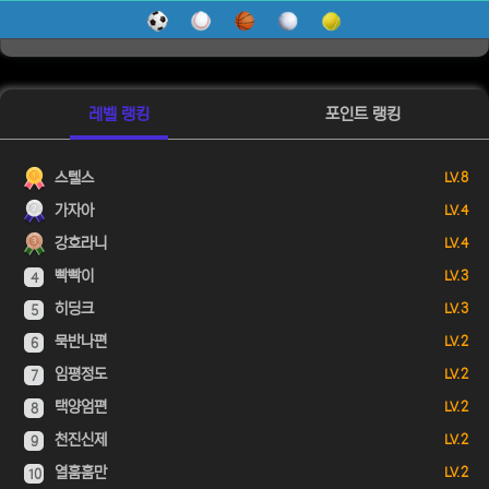
레벨 랭킹
포인트 랭킹
스텔스
LV. 8
가자아
LV. 4
강호라니
LV. 4
빡빡이
LV. 3
4
히딩크
LV. 3
5
묵반나편
LV. 2
6
임평정도
LV. 2
7
택양엄편
LV. 2
8
천진신제
LV. 2
9
열훔훔만
LV. 2
10