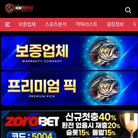
검
메뉴
보증업체
스포츠분석
먹튀리스트
결장정보
무
위젯설정에서 이미지 등록