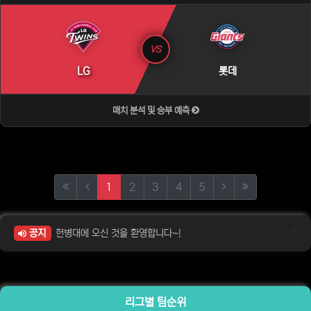
VS
LG
롯데
매치 분석 및 승부 예측
(current)
(next)
(last)
1
2
3
4
5
공지
헌병대에 오신 것을 환영합니다~!
리그별 팀순위