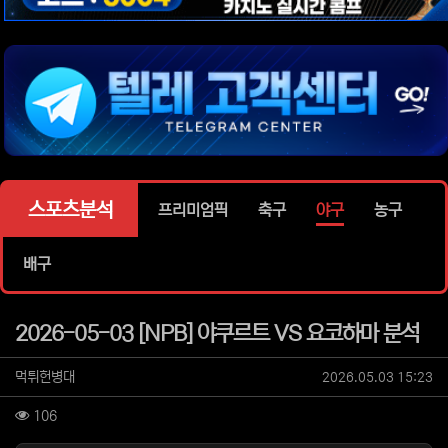
위젯설정에서 이미지 등록
위젯설정에서 이미지 등록
위젯설정에서 이미지 등록
위젯설정에서 이미지 등록
위젯설정에서 이미지 등록
스포츠분석
프리미엄픽
축구
야구
농구
배구
2026-05-03 [NPB] 야쿠르트 VS 요코하마 분석
작성자 정보
작성
작성일
먹튀헌병대
2026.05.03 15:23
컨텐츠 정보
조회
106