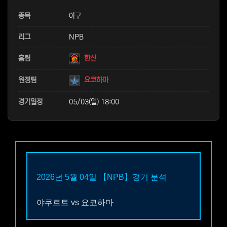
본문
종목
야구
리그
NPB
홈팀
한신
원정팀
요코하마
경기일정
05/03(일) 18:00
2026년 5월 04일
【NPB】
경기 분석
야쿠르트
vs
요코하마