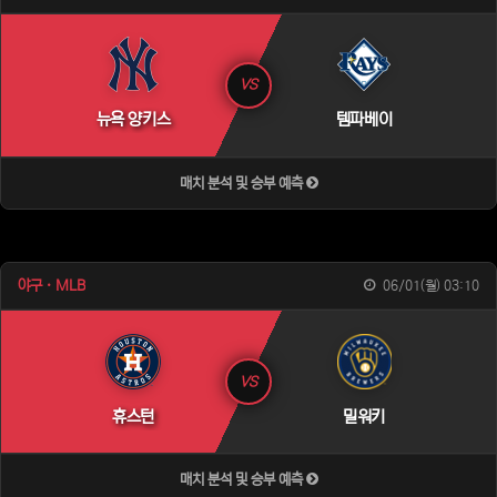
VS
뉴욕 양키스
템파베이
매치 분석 및 승부 예측
야구 · MLB
06/01(월) 03:10
VS
휴스턴
밀워키
매치 분석 및 승부 예측