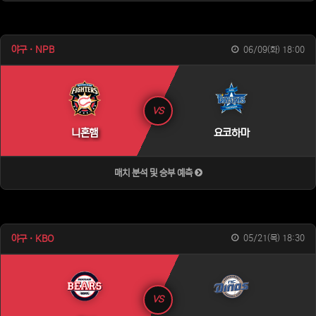
야구 · NPB
06/09(화) 18:00
VS
니혼햄
요코하마
매치 분석 및 승부 예측
야구 · KBO
05/21(목) 18:30
VS