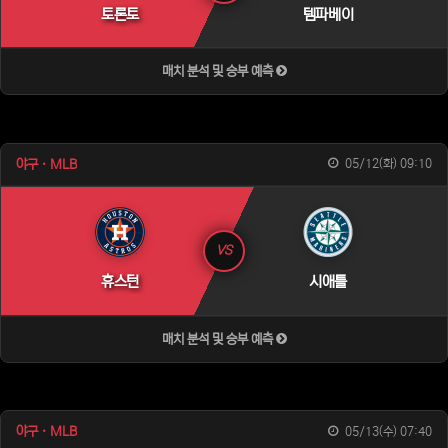
토론토
템파베이
매치 분석 및 승부 예측
야구 · MLB
05/12(화) 09:10
VS
휴스턴
시애틀
매치 분석 및 승부 예측
야구 · MLB
05/13(수) 07:40