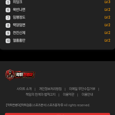
히딩크
LV. 3
5
묵반나편
LV. 2
6
임평정도
LV. 2
7
택양엄편
LV. 2
8
천진신제
LV. 2
9
열훔훔만
LV. 2
10
사이트 소개
개인정보처리방침
이메일 무단수집거부
책임의 한계와 법적고지
이용약관
이용안내
【먹튀헌병대】먹튀검증|스포츠분석|스포츠중계
All rights reserved.