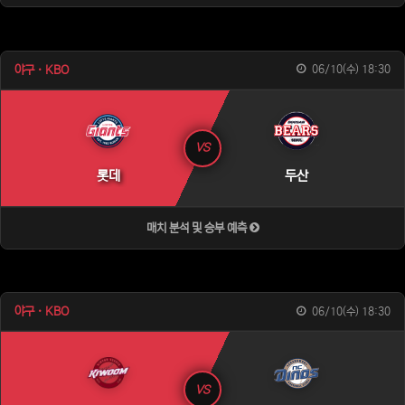
야구 · KBO
06/10(수) 18:30
VS
롯데
두산
매치 분석 및 승부 예측
야구 · KBO
06/10(수) 18:30
VS