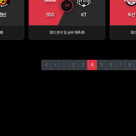
VS
한신
SSG
KT
두산
측
매치 분석 및 승부 예측
매치
(first)
(current)
1
2
3
4
5
6
7
8