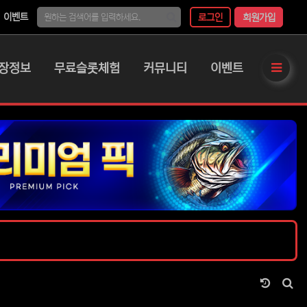
이벤트
로그인
회원가입
장정보
무료슬롯체험
커뮤니티
이벤트
사이
날짜순 
게시