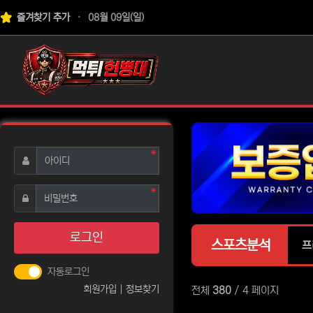
상단 네비
즐겨찾기 추가
08월 09일(일)
로고
필수
아이디
필수
비밀번호
로그인
스포츠분석
프
자동로그인
회원가입
정보찾기
전체
380
/ 4 페이지