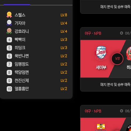
매치 분석 및 승부 예
스텔스
LV. 8
가자아
LV. 4
강호라니
LV. 4
06/
야구 · NPB
빡빡이
LV. 3
4
히딩크
LV. 3
5
묵반나편
LV. 2
6
VS
임평정도
LV. 2
7
세이부
히
택양엄편
LV. 2
8
천진신제
LV. 2
9
매치 분석 및 승부 예
열훔훔만
LV. 2
10
06/
야구 · NPB