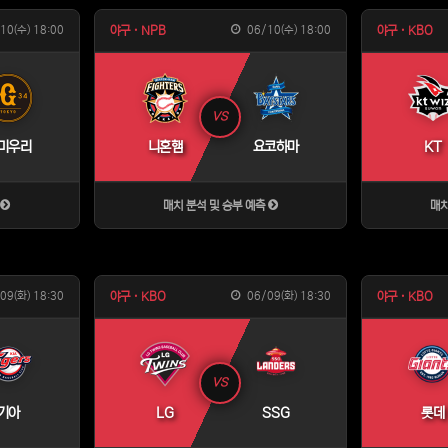
10(수) 18:00
06/10(수) 18:00
야구 · NPB
야구 · KBO
VS
미우리
니혼햄
요코하마
KT
측
매치 분석 및 승부 예측
매치
09(화) 18:30
06/09(화) 18:30
야구 · KBO
야구 · KBO
VS
기아
LG
SSG
롯데