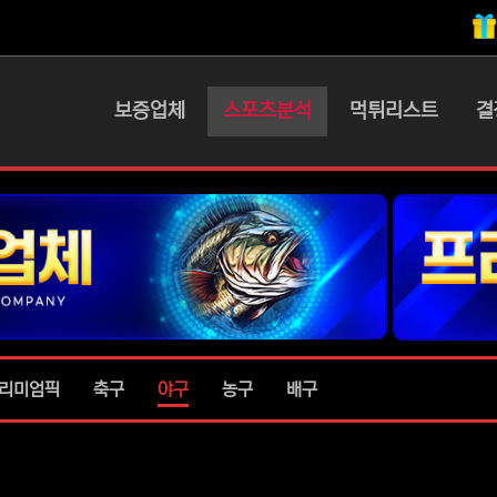
메인 메뉴
보증업체
스포츠분석
먹튀리스트
결
리미엄픽
축구
야구
농구
배구