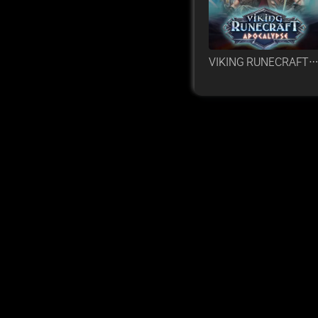
VIKING RUNECRAFT: APOCALYP