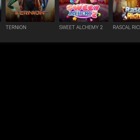
SE
TERNION
SWEET ALCHEMY 2
RASCAL RI