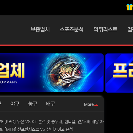
메인 메뉴
보증업체
스포츠분석
먹튀리스트
결
구
야구
농구
배구
More
등록일
28 [KBO] 두산 VS KT 분석 및 승무패, 핸디캡, 언/오버 배당 예측
05.28
등록일
-06 [MLB] 샌프란시스코 VS 샌디에이고 분석
05.05