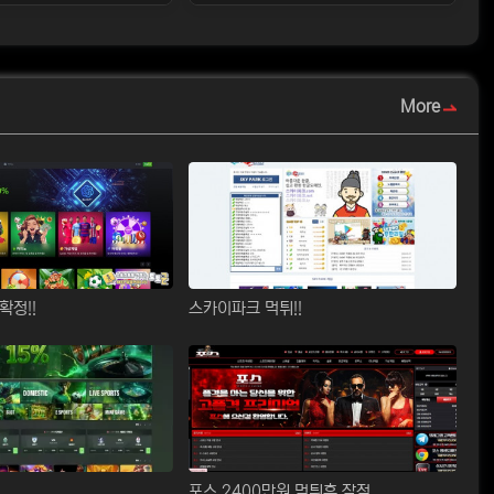
More
확정!!
스카이파크 먹튀!!
포스 2400만원 먹튀후 잠적