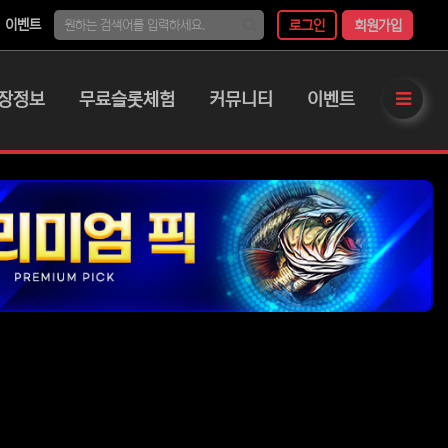
이벤트
로그인
회원가입
장정보
무료슬롯체험
커뮤니티
이벤트
사이